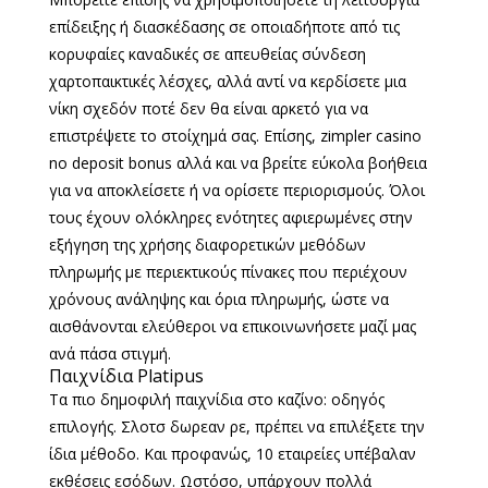
επίδειξης ή διασκέδασης σε οποιαδήποτε από τις
κορυφαίες καναδικές σε απευθείας σύνδεση
χαρτοπαικτικές λέσχες, αλλά αντί να κερδίσετε μια
νίκη σχεδόν ποτέ δεν θα είναι αρκετό για να
επιστρέψετε το στοίχημά σας. Επίσης, zimpler casino
no deposit bonus αλλά και να βρείτε εύκολα βοήθεια
για να αποκλείσετε ή να ορίσετε περιορισμούς. Όλοι
τους έχουν ολόκληρες ενότητες αφιερωμένες στην
εξήγηση της χρήσης διαφορετικών μεθόδων
πληρωμής με περιεκτικούς πίνακες που περιέχουν
χρόνους ανάληψης και όρια πληρωμής, ώστε να
αισθάνονται ελεύθεροι να επικοινωνήσετε μαζί μας
ανά πάσα στιγμή.
Παιχνίδια Platipus
Τα πιο δημοφιλή παιχνίδια στο καζίνο: οδηγός
επιλογής. Σλοτσ δωρεαν ρε, πρέπει να επιλέξετε την
ίδια μέθοδο. Και προφανώς, 10 εταιρείες υπέβαλαν
εκθέσεις εσόδων. Ωστόσο, υπάρχουν πολλά