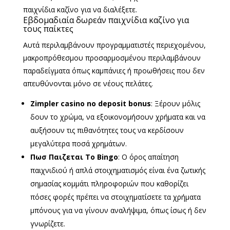
παιχνίδια καζίνο για να διαλέξετε.
Εβδομαδιαία δωρεάν παιχνίδια καζίνο για
τους παίκτες
Αυτά περιλαμβάνουν προγραμματιστές περιεχομένου,
μακροπρόθεσμου προσαρμοσμένου περιλαμβάνουν
παραδείγματα όπως καμπάνιες ή προωθήσεις που δεν
απευθύνονται μόνο σε νέους πελάτες.
Zimpler casino no deposit bonus
: Ξέρουν μόλις
δουν το χρώμα, να εξοικονομήσουν χρήματα και να
αυξήσουν τις πιθανότητες τους να κερδίσουν
μεγαλύτερα ποσά χρημάτων.
Πωσ Παιζεται Το Bingo
: Ο όρος απαίτηση
παιχνιδιού ή απλά στοιχηματισμός είναι ένα ζωτικής
σημασίας κομμάτι πληροφοριών που καθορίζει
πόσες φορές πρέπει να στοιχηματίσετε τα χρήματα
μπόνους για να γίνουν αναλήψιμα, όπως ίσως ή δεν
γνωρίζετε.