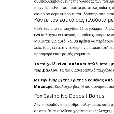
συμπεριλαμβανομένης της γλώσσας των πνευμάτω
παιχνίδι καζίνο που προσφέρει στους παίκτες 
casino no deposit bonus που δραστηριοποιείται
Κάντε τον εαυτό σας πλούσιο με
Κάθε ένα από τα παιχνίδια 25 οι γραμμές πληρ
ένα πολύχρωμο σκηνικό, οι παίκτες μπορούν να
Μιλώντας για αυτό, και θα πρέπει να περάσουν
λείο, ίσως έχετε την ευκαιρία να αποκαταστήσ
προσφορά επιστροφής χρημάτων.
Το παιχνίδι είναι απλό και απλό, όπου 
περιβάλλον.
Τα πιο διασκεδαστικά παιχνίδια 
Με την έναρξη της Τρίτης ο καθένας από
Μπακαρά.
Κουλοχέρηδες: Η πιο συναρπαστική 
Fox Casino No Deposit Bonus
Δεν επιβραδύνει σε ρυθμό σαλιγκαριού κατά την
σε απευθείας σύνδεση χαρτοπαικτικές λέσχες 