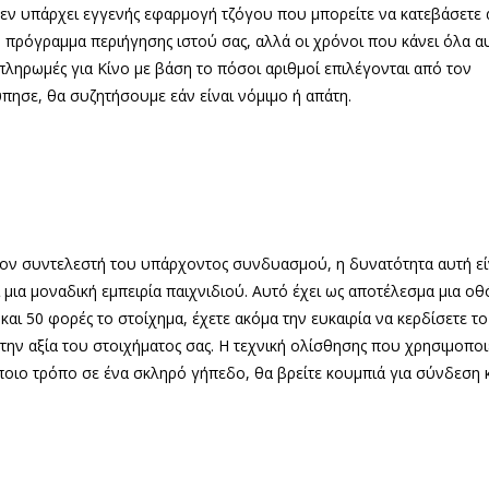
δεν υπάρχει εγγενής εφαρμογή τζόγου που μπορείτε να κατεβάσετε
ο πρόγραμμα περιήγησης ιστού σας, αλλά οι χρόνοι που κάνει όλα α
 πληρωμές για Κίνο με βάση το πόσοι αριθμοί επιλέγονται από τον
ύπησε, θα συζητήσουμε εάν είναι νόμιμο ή απάτη.
τον συντελεστή του υπάρχοντος συνδυασμού, η δυνατότητα αυτή εί
μια μοναδική εμπειρία παιχνιδιού. Αυτό έχει ως αποτέλεσμα μια ο
αι 50 φορές το στοίχημα, έχετε ακόμα την ευκαιρία να κερδίσετε το
την αξία του στοιχήματος σας. Η τεχνική ολίσθησης που χρησιμοποι
άποιο τρόπο σε ένα σκληρό γήπεδο, θα βρείτε κουμπιά για σύνδεση 