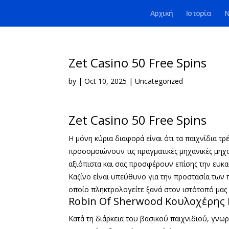
Αρχική
Ιστορία
Ν
Zet Casino 50 Free Spins
by
|
Oct 10, 2025
| Uncategorized
Zet Casino 50 Free Spins
Η μόνη κύρια διαφορά είναι ότι τα παιχνίδια 
προσομοιώνουν τις πραγματικές μηχανικές μηχ
αξιόπιστα και σας προσφέρουν επίσης την ευκαι
Καζίνο είναι υπεύθυνο για την προστασία των
οποίο πληκτρολογείτε ξανά στον ιστότοπό μας 
Robin Of Sherwood Κουλοχέρης
Κατά τη διάρκεια του βασικού παιχνιδιού, γνωρί