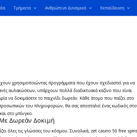
έα
Τμήματα
Ανθρώπινο Δυναμικό
Εκπαίδευση
τρέχουν χρησιμοποιώντας προγράμματα που έχουν σχεδιαστεί για να
ανές αυλακώσεων, υπάρχουν πολλά διαδικτυακά καζίνο που είναι
ρία να δοκιμάσετε το παιχνίδι δωρεάν. Κάθε άτομο που παίζει στο
 προσωπικών του πληροφοριών, θα σας αποσταλεί ένας κωδικός στ
και στο μπίνγκο.
 Με Δωρεάν Δοκιμή
ζει όλες τις γλώσσες του κόσμου. Συνολικά, zet casino 50 free spin