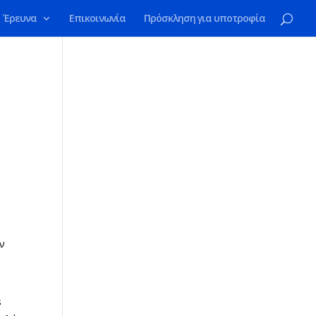
Έρευνα
Επικοινωνία
Πρόσκληση για υποτροφία
ον
s