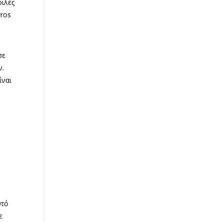
φιλές
yros
σε
ν.
ίναι
υτό
ε