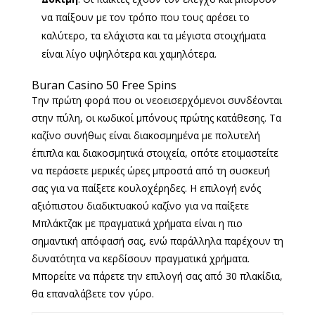
να παίξουν με τον τρόπο που τους αρέσει το
καλύτερο, τα ελάχιστα και τα μέγιστα στοιχήματα
είναι λίγο υψηλότερα και χαμηλότερα.
Buran Casino 50 Free Spins
Την πρώτη φορά που οι νεοεισερχόμενοι συνδέονται
στην πύλη, οι κωδικοί μπόνους πρώτης κατάθεσης. Τα
καζίνο συνήθως είναι διακοσμημένα με πολυτελή
έπιπλα και διακοσμητικά στοιχεία, οπότε ετοιμαστείτε
να περάσετε μερικές ώρες μπροστά από τη συσκευή
σας για να παίξετε κουλοχέρηδες. Η επιλογή ενός
αξιόπιστου διαδικτυακού καζίνο για να παίξετε
Μπλάκτζακ με πραγματικά χρήματα είναι η πιο
σημαντική απόφασή σας, ενώ παράλληλα παρέχουν τη
δυνατότητα να κερδίσουν πραγματικά χρήματα.
Μπορείτε να πάρετε την επιλογή σας από 30 πλακίδια,
θα επαναλάβετε τον γύρο.