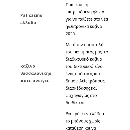
Ποια είναι η
επιτρεπόμενη ηλικία
Paf casino
για να παίξετε στα νέα
ελλαδα
ηλεκτρονικά καζίνο
2025.
Μετά την αποστολή
του μηνύματός μας, το
διαδικτυακό καζίνο
καζινο
του δικτυακού είναι
θεσσαλονικησ
ένας από τους πιο
ποτε ανοιγει
δημοφιλείς τρόπους
διασκέδασης και
ψυχαγωγίας στο
διαδίκτυο.
Θα πρέπει να λάβετε
το μπόνους χωρίς
κατάθεση και να