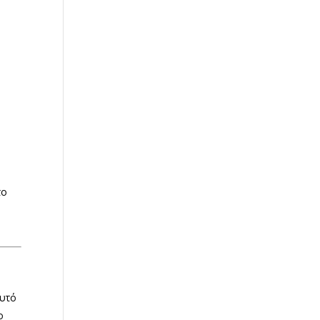
ν
το
αυτό
ο