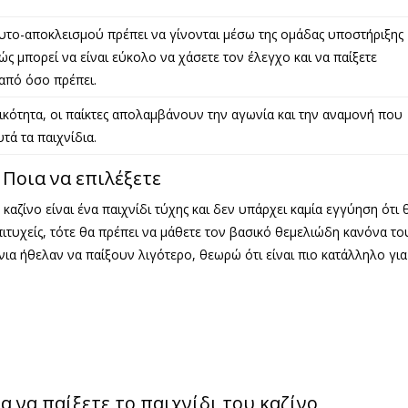
αυτο-αποκλεισμού πρέπει να γίνονται μέσω της ομάδας υποστήριξης
ς μπορεί να είναι εύκολο να χάσετε τον έλεγχο και να παίξετε
από όσο πρέπει.
ικότητα, οι παίκτες απολαμβάνουν την αγωνία και την αναμονή που
τά τα παιχνίδια.
 Ποια να επιλέξετε
καζίνο είναι ένα παιχνίδι τύχης και δεν υπάρχει καμία εγγύηση ότι 
πιτυχείς, τότε θα πρέπει να μάθετε τον βασικό θεμελιώδη κανόνα το
νια ήθελαν να παίξουν λιγότερο, θεωρώ ότι είναι πιο κατάλληλο για
α να παίξετε το παιχνίδι του καζίνο