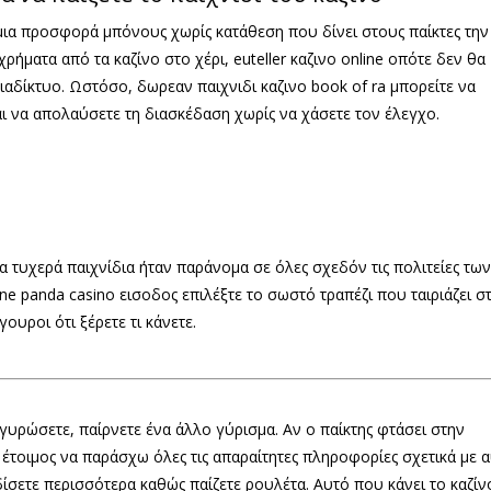
ια προσφορά μπόνους χωρίς κατάθεση που δίνει στους παίκτες την
ρήματα από τα καζίνο στο χέρι, euteller καζινο online οπότε δεν θα
ιαδίκτυο. Ωστόσο, δωρεαν παιχνιδι καζινο book of ra μπορείτε να
αι να απολαύσετε τη διασκέδαση χωρίς να χάσετε τον έλεγχο.
τα τυχερά παιχνίδια ήταν παράνομα σε όλες σχεδόν τις πολιτείες τω
ne panda casino εισοδος επιλέξτε το σωστό τραπέζι που ταιριάζει σ
ουροι ότι ξέρετε τι κάνετε.
αργυρώσετε, παίρνετε ένα άλλο γύρισμα. Αν ο παίκτης φτάσει στην
αι έτοιμος να παράσχω όλες τις απαραίτητες πληροφορίες σχετικά με 
δίσετε περισσότερα καθώς παίζετε ρουλέτα. Αυτό που κάνει το καζίν