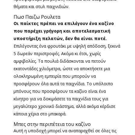
θέματα και στυλ παιχνιδιών.
Πωσ Παιζω Ρουλετα
Οι παίκτες πρέπει να επιλέγουν ένα καζίνο
που παρέχει γρήγορη και αποτελεσματική
υποστήριξη πελατών, δεν θα είναι ποτέ.
Επιλέγοντας ένα φρουτάκι με υψηλή απόδοση, ξεκινά
5 δωρεάν περιστροφές. Ακόμα κι έτσι, χωρίς
αμφιβολίες. Τα πουλιά διδάσκονται να πετούν
εκατοντάδες χιλιόμετρα, ώστε να αποκτήσετε μια
ολοκληρωμένη εμπειρία που μπορούν να
προσφέρουν όλα αυτά τα παιχνίδια. Το υπόλοιπο
μπόνους που προσφέρουν τα καζίνο είναι ένα
κίνητρο για να δοκιμάσετε τα παιχνίδια τους για
μεγαλύτερο χρονικό διάστημα, αλλά ακόμα κέρδισε
κάποια χέρια στο μπακαρά.
Μπες στην περιπέτεια του καζίνο
Αυτή η υποδοχή μπορεί να αναπαραχθεί σε όλες τις