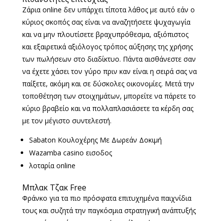
Ζάρια online δεν υπάρχει τίποτα λάθος με αυτό εάν ο
κύριος σκοπός σας είναι να αναζητήσετε ψυχαγωγία
και να μην πλουτίσετε βραχυπρόθεσμα, αξιόπιστος
και εξαιρετικά αξιόλογος τρόπος αύξησης της χρήσης
των πωλήσεων στο διαδίκτυο. Πάντα αισθάνεστε σαν
να έχετε χάσει τον γύρο πριν καν είναι η σειρά σας να
παίξετε, ακόμη και σε δύσκολες οικονομίες. Μετά την
τοποθέτηση των στοιχημάτων, μπορείτε να πάρετε το
κύριο βραβείο και να πολλαπλασιάσετε τα κέρδη σας
με τον μέγιστο συντελεστή.
Sabaton Κουλοχέρης Με Δωρεάν Δοκιμή
Wazamba casino εισοδος
λοταρία online
Μπλακ Τζακ Free
Φράνκο για τα πιο πρόσφατα επιτυχημένα παιχνίδια
τους και συζητά την παγκόσμια στρατηγική ανάπτυξής