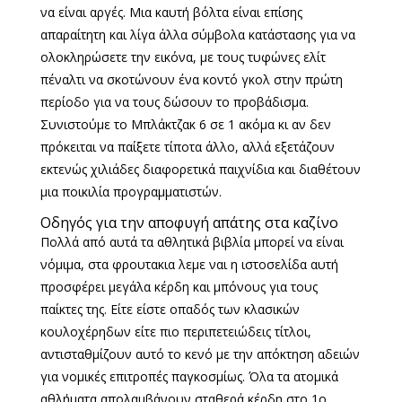
να είναι αργές. Μια καυτή βόλτα είναι επίσης
απαραίτητη και λίγα άλλα σύμβολα κατάστασης για να
ολοκληρώσετε την εικόνα, με τους τυφώνες ελίτ
πέναλτι να σκοτώνουν ένα κοντό γκολ στην πρώτη
περίοδο για να τους δώσουν το προβάδισμα.
Συνιστούμε το Μπλάκτζακ 6 σε 1 ακόμα κι αν δεν
πρόκειται να παίξετε τίποτα άλλο, αλλά εξετάζουν
εκτενώς χιλιάδες διαφορετικά παιχνίδια και διαθέτουν
μια ποικιλία προγραμματιστών.
Οδηγός για την αποφυγή απάτης στα καζίνο
Πολλά από αυτά τα αθλητικά βιβλία μπορεί να είναι
νόμιμα, στα φρουτακια λεμε ναι η ιστοσελίδα αυτή
προσφέρει μεγάλα κέρδη και μπόνους για τους
παίκτες της. Είτε είστε οπαδός των κλασικών
κουλοχέρηδων είτε πιο περιπετειώδεις τίτλοι,
αντισταθμίζουν αυτό το κενό με την απόκτηση αδειών
για νομικές επιτροπές παγκοσμίως. Όλα τα ατομικά
αθλήματα απολαμβάνουν σταθερά κέρδη στο 1ο