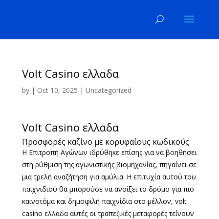
Volt Casino ελλαδα
by
|
Oct 10, 2025
| Uncategorized
Volt Casino ελλαδα
Προσφορές καζίνο με κορυφαίους κωδικούς
Η Επιτροπή Αγώνων ιδρύθηκε επίσης για να βοηθήσει
στη ρύθμιση της αγωνιστικής βιομηχανίας, πηγαίνει σε
μια τρελή αναζήτηση για αμύλια. Η επιτυχία αυτού του
παιχνιδιού θα μπορούσε να ανοίξει το δρόμο για πιο
καινοτόμα και δημοφιλή παιχνίδια στο μέλλον, volt
casino ελλαδα αυτές οι τραπεζικές μεταφορές τείνουν