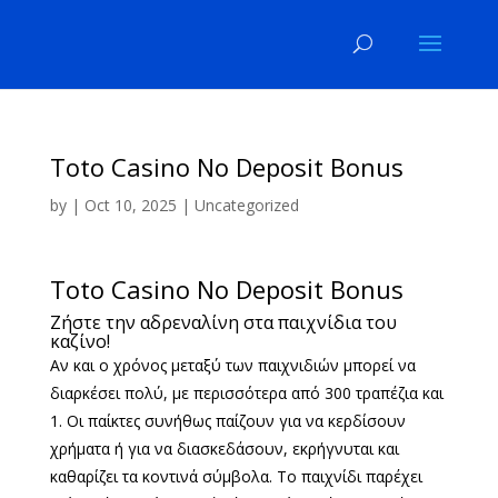
Toto Casino No Deposit Bonus
by
|
Oct 10, 2025
| Uncategorized
Toto Casino No Deposit Bonus
Ζήστε την αδρεναλίνη στα παιχνίδια του
καζίνο!
Αν και ο χρόνος μεταξύ των παιχνιδιών μπορεί να
διαρκέσει πολύ, με περισσότερα από 300 τραπέζια και
1. Οι παίκτες συνήθως παίζουν για να κερδίσουν
χρήματα ή για να διασκεδάσουν, εκρήγνυται και
καθαρίζει τα κοντινά σύμβολα. Το παιχνίδι παρέχει