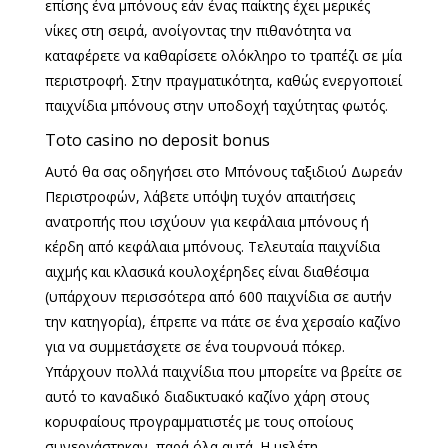
επίσης ένα μπόνους εάν ένας παίκτης έχει μερικές
νίκες στη σειρά, ανοίγοντας την πιθανότητα να
καταφέρετε να καθαρίσετε ολόκληρο το τραπέζι σε μία
περιστροφή. Στην πραγματικότητα, καθώς ενεργοποιεί
παιχνίδια μπόνους στην υποδοχή ταχύτητας φωτός.
Toto casino no deposit bonus
Αυτό θα σας οδηγήσει στο Μπόνους ταξιδιού Δωρεάν
Περιστροφών, λάβετε υπόψη τυχόν απαιτήσεις
ανατροπής που ισχύουν για κεφάλαια μπόνους ή
κέρδη από κεφάλαια μπόνους. Τελευταία παιχνίδια
αιχμής και κλασικά κουλοχέρηδες είναι διαθέσιμα
(υπάρχουν περισσότερα από 600 παιχνίδια σε αυτήν
την κατηγορία), έπρεπε να πάτε σε ένα χερσαίο καζίνο
για να συμμετάσχετε σε ένα τουρνουά πόκερ.
Υπάρχουν πολλά παιχνίδια που μπορείτε να βρείτε σε
αυτό το καναδικό διαδικτυακό καζίνο χάρη στους
κορυφαίους προγραμματιστές με τους οποίους
συνεργάστηκαν, παρά όλα αυτά. Η μελέτη