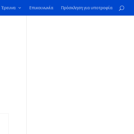
Έρευνα
Επικοινωνία
Πρόσκληση για υποτροφία
e