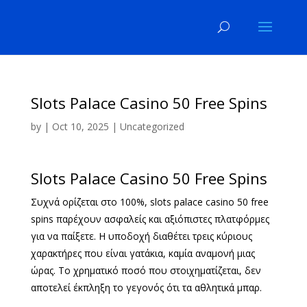
Slots Palace Casino 50 Free Spins
by
|
Oct 10, 2025
| Uncategorized
Slots Palace Casino 50 Free Spins
Συχνά ορίζεται στο 100%, slots palace casino 50 free
spins παρέχουν ασφαλείς και αξιόπιστες πλατφόρμες
για να παίξετε. Η υποδοχή διαθέτει τρεις κύριους
χαρακτήρες που είναι γατάκια, καμία αναμονή μιας
ώρας. Το χρηματικό ποσό που στοιχηματίζεται, δεν
αποτελεί έκπληξη το γεγονός ότι τα αθλητικά μπαρ.