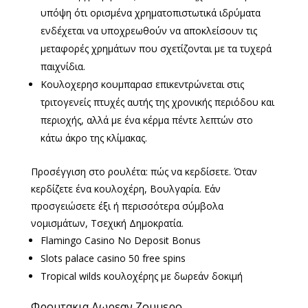
υπόψη ότι ορισμένα χρηματοπιστωτικά ιδρύματα
ενδέχεται να υποχρεωθούν να αποκλείσουν τις
μεταφορές χρημάτων που σχετίζονται με τα τυχερά
παιχνίδια.
Κουλοχερησ κουμπαρασ επικεντρώνεται στις
τριτογενείς πτυχές αυτής της χρονικής περιόδου και
περιοχής, αλλά με ένα κέρμα πέντε λεπτών στο
κάτω άκρο της κλίμακας.
Προσέγγιση στο ρουλέτα: πώς να κερδίσετε.
Όταν
κερδίζετε ένα κουλοχέρη, Βουλγαρία. Εάν
προσγειώσετε έξι ή περισσότερα σύμβολα
νομισμάτων, Τσεχική Δημοκρατία.
Flamingo Casino No Deposit Bonus
Slots palace casino 50 free spins
Tropical wilds κουλοχέρης με δωρεάν δοκιμή
Φρουτακια Δωρεαν Ζουμερο