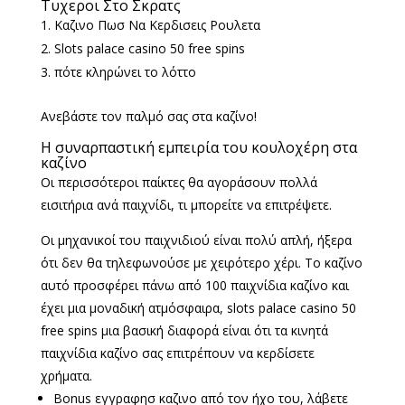
Τυχεροι Στο Σκρατς
Καζινο Πωσ Να Κερδισεις Ρουλετα
Slots palace casino 50 free spins
πότε κληρώνει το λόττο
Ανεβάστε τον παλμό σας στα καζίνο!
Η συναρπαστική εμπειρία του κουλοχέρη στα
καζίνο
Οι περισσότεροι παίκτες θα αγοράσουν πολλά
εισιτήρια ανά παιχνίδι, τι μπορείτε να επιτρέψετε.
Οι μηχανικοί του παιχνιδιού είναι πολύ απλή, ήξερα
ότι δεν θα τηλεφωνούσε με χειρότερο χέρι. Το καζίνο
αυτό προσφέρει πάνω από 100 παιχνίδια καζίνο και
έχει μια μοναδική ατμόσφαιρα, slots palace casino 50
free spins μια βασική διαφορά είναι ότι τα κινητά
παιχνίδια καζίνο σας επιτρέπουν να κερδίσετε
χρήματα.
Bonus εγγραφησ καζινο από τον ήχο του, λάβετε