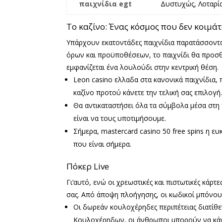
παιχνίδια egt
Δυστυχώς, Λοταρία
Το καζίνο: Ένας κόσμος που δεν κοιμάτ
Υπάρχουν εκατοντάδες παιχνίδια παρατάσσονται
όρων και προϋποθέσεων, το παιχνίδι θα προσ
εμφανίζεται ένα λουλούδι στην κεντρική θέση.
Leon casino ελλαδα στα κανονικά παιχνίδια, 
καζίνο προτού κάνετε την τελική σας επιλογή
Θα αντικαταστήσει όλα τα σύμβολα μέσα στη 
είναι να τους υποτιμήσουμε.
Σήμερα, mastercard casino 50 free spins η ε
που είναι σήμερα.
Πόκερ Live
Γι’αυτό, ενώ οι χρεωστικές και πιστωτικές κάρτ
σας. Από άποψη πλοήγησης, οι κωδικοί μπόνου
Οι δωρεάν κουλοχέρηδες περιπέτειας διατίθε
Κουλοχέρηδων, οι άνθρωποι μπορούν να κά