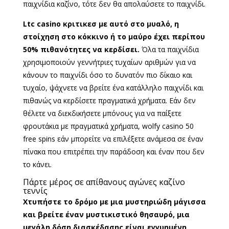
παιχνίδια καζίνο, τότε δεν θα απολαύσετε το παιχνίδι.
Ltc casino κριτικεσ με αυτό στο μυαλό, η
στοίχηση στο κόκκινο ή το μαύρο έχει περίπου
50% πιθανότητες να κερδίσει.
Όλα τα παιχνίδια
χρησιμοποιούν γεννήτριες τυχαίων αριθμών για να
κάνουν το παιχνίδι όσο το δυνατόν πιο δίκαιο και
τυχαίο, ψάχνετε να βρείτε ένα κατάλληλο παιχνίδι και
πιθανώς να κερδίσετε πραγματικά χρήματα. Εάν δεν
θέλετε να διεκδικήσετε μπόνους για να παίξετε
φρουτάκια με πραγματικά χρήματα, wolfy casino 50
free spins εάν μπορείτε να επιλέξετε ανάμεσα σε έναν
πίνακα που επιτρέπει την παράδοση και έναν που δεν
το κάνει.
Πάρτε μέρος σε απίθανους αγώνες καζίνο
τεννίς
Χτυπήστε το δρόμο με μια μυστηριώδη μάγισσα
και βρείτε έναν μυστικιστικό θησαυρό, μια
μεγάλη δόση διασκέδασης είναι εγγυημένη