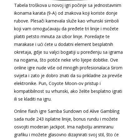
Tabela troškova u novoj igri počinje sa jednostavnim
ikonama karata (9-A) od znakova koji koriste donje
rubove. Plesači karnevala služe kao vrhunski simboli
koji vam omogućavaju da pređete tri linije i možete
platiti petsto minuta za izbor linije. Poredajte te
marakase i ući ćete u dodatni element besplatnih
okretaja, gdje su valjci bogatiji u poređenju sa igrama
na nogama, što potiče neke vrlo lijepe dobitke. Ove
online igre nude više od mnogih profesionalaca širom
svijeta i zato je dobro znati da su prikladne za previše
elektronike. Pun, Coyote Moon-ov pristup i
kompatibilnost su vrhunski, ako želite besplatno igrati
ili se kladiti na igru.
Online flash igre Samba Sundown od Alive Gambling
sada nude 243 isplatne linije, bonus rundu i možete
osvojiti moderan jackpot. Ima najbolju animiranu
grafiku i možete glasovno dizajnirati svoj stil, što će