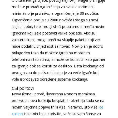
U blizini Range dijete, postoji najnoviji Wager plan gdje
možete pronaći ograničenja za svaki asortiman;
minimalno je prvi nivo, a ograničenje je 30 novčića.
Ograničenja opcija su 2000 novčića i stoga su novi
izgledi dobri, te bi mogli steći popularnost među novim
igračima koji žele postaviti velike opklade. Ako su
zainteresirani, mogu preći na skuplje pakete koji već
nude dodatnu vrijednost za novac. Novi plan je dobro
prilagođen tako da možete igrati na mobilnim
telefonima i tabletima, a može se koristiti i kao partner
za igranje dok se koristi za desktop. Lista kockanja od
prvog nivoa do petsto idealna je za veće igrače koji
vole isprobavati određene sisteme kockanja.
CSI portovi
Nova ikona Spread, ilustrirana ikonom marakasa,
proizvodi novu funkciju besplatnih okretaja kada se na
novim valjcima pojave tri ili više. Naravno, što više
ice
casino
isplatnih linija koristite, veće su vam šanse za