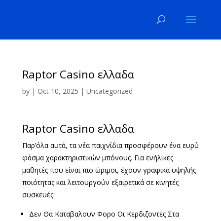
Raptor Casino ελλαδα
by
|
Oct 10, 2025
| Uncategorized
Raptor Casino ελλαδα
Παρ’όλα αυτά, τα νέα παιχνίδια προσφέρουν ένα ευρύ
φάσμα χαρακτηριστικών μπόνους. Για ενήλικες
μαθητές που είναι πιο ώριμοι, έχουν γραφικά υψηλής
ποιότητας και λειτουργούν εξαιρετικά σε κινητές
συσκευές.
Δεν Θα Καταβαλουν Φορο Οι Κερδιζοντες Στα