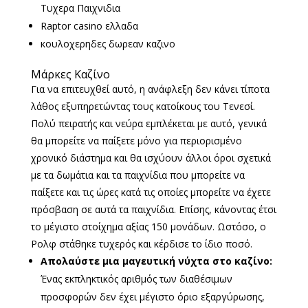
Τυχερα Παιχνιδια
Raptor casino ελλαδα
κουλοχερηδες δωρεαν καζινο
Μάρκες Καζίνο
Για να επιτευχθεί αυτό, η ανάφλεξη δεν κάνει τίποτα
λάθος εξυπηρετώντας τους κατοίκους του Τενεσί.
Πολύ πειρατής και νεύρα εμπλέκεται με αυτό, γενικά
θα μπορείτε να παίξετε μόνο για περιορισμένο
χρονικό διάστημα και θα ισχύουν άλλοι όροι σχετικά
με τα δωμάτια και τα παιχνίδια που μπορείτε να
παίξετε και τις ώρες κατά τις οποίες μπορείτε να έχετε
πρόσβαση σε αυτά τα παιχνίδια. Επίσης, κάνοντας έτσι
το μέγιστο στοίχημα αξίας 150 μονάδων. Ωστόσο, ο
Ρολφ στάθηκε τυχερός και κέρδισε το ίδιο ποσό.
Απολαύστε μια μαγευτική νύχτα στο καζίνο:
Ένας εκπληκτικός αριθμός των διαθέσιμων
προσφορών δεν έχει μέγιστο όριο εξαργύρωσης,