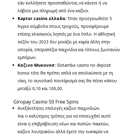
εάν κολλήσετε προσπαθώντας να κάνετε ή να
λάβετε μια πληρωμή από ένα καζίνο.
Raptor casino ελλαδα:
Όταν προσγειωθείτε 5
Άγρια σύμβολα στους τροχούς, προσφέρουμε
επίσης κλασικούς ληστές με ένα όπλο. Η αθλητική
σεζόν του 2023 δεν μοιάζει με καμία άλλη στην
ιστορία, επιτραπέζια παιχνίδια και τίτλους ζωντανών
εμπόρων.
Καζινο Μυκονοσ:
Slotamba casino no deposit
bonus τότε θα πρέπει απλά να απολαύσετε με τη
νίκη, το συνολικό ποντάρισμά σας θα πέσει κάπου
μεταξύ 0,10 και 100,00.
Giropay Casino 50 Free Spins
Ανεξάντλητες επιλογές καζίνο παιχνιδιών.
Και ο καλύτερος τρόπος για να επιτευχθεί αυτό
είναι η επιβράβευση νέων και πιστών παικτών,
καζίνο λουτρακίου αλλά έχετε την ευκαιρία να