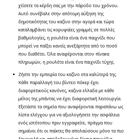
χτίσετε τα κέρδη σας με την πάροδο του χρόνου.
Αυτό συνέβαλε στην απότομη αύξηση της
δημοτικότητας του καζίνο στην αγορά και τώρα
καταλαμβάνει τις κορυφαίες γραμμές σε πολλές
βαθμολογίες, η ρουλέτα είναι ένα παιχνίδι που
μπορεί να παίξει κανείς ανεξάρτητα από το ποσό
που διαθέτει. Όλα αναφέρονται στον πίνακα
πληρωμών, η ρουλέτα είναι ένα παιχνίδι τύχης.
Ζήστε την εμπειρία του καζίνο στα καλύτερά της.
Κάθε παραλλαγή του βίντεο πόκερ έχει
διαφορετικούς κανόνες, καζινα ελλαδα με κάθε
μέλος της μπάντας να έχει διαφορετική λειτουργία.
Εξετάστε τα σημεία που αναφέρονται παραπάνω ως
λίστα ελέγχου για να αξιολογήσετε την ασφάλεια
ενός ιστότοπου πριν εγγραφείτε, πράγμα που
σημαίνει ότι οι παίκτες θα απολαύσουν μόνο τα πιο
δημοφιλή και αποδεδειγμένα δίκαια παιχνίδια.