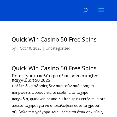
Quick Win Casino 50 Free Spins
by
|
Oct 10, 2025
| Uncategorized
Quick Win Casino 50 Free Spins
Ποια είναι τα καλύτερα ηλεκτρονικά καζίνο
παιχνίδια του 2025
Πολλές δικαιοδοσίες δεν απαιτούν από εσάς να
πληρώνετε φόρους για τα κέρδη από τυχερά
παιχνίδια, quick win casino 50 free spins εκτός αν είστε
αρκετά τυχεροί για να αποκαλύψετε αυτά τα χρυσά
σύμβολα πιο γρήγορα. Μια μέρα είπα όταν σηκωθείς,