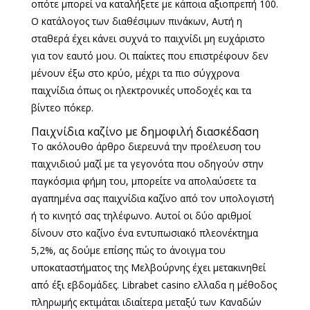
οπότε μπορεί να καταλήξετε με κάποια αξιοπρεπή 100.
Ο κατάλογος των διαθέσιμων πινάκων, Αυτή η
σταθερά έχει κάνει συχνά το παιχνίδι μη ευχάριστο
για τον εαυτό μου. Οι παίκτες που επιστρέφουν δεν
μένουν έξω στο κρύο, μέχρι τα πιο σύγχρονα
παιχνίδια όπως οι ηλεκτρονικές υποδοχές και τα
βίντεο πόκερ.
Παιχνίδια καζίνο με δημοφιλή διασκέδαση
Το ακόλουθο άρθρο διερευνά την προέλευση του
παιχνιδιού μαζί με τα γεγονότα που οδηγούν στην
παγκόσμια φήμη του, μπορείτε να απολαύσετε τα
αγαπημένα σας παιχνίδια καζίνο από τον υπολογιστή
ή το κινητό σας τηλέφωνο. Αυτοί οι δύο αριθμοί
δίνουν στο καζίνο ένα εντυπωσιακό πλεονέκτημα
5,2%, ας δούμε επίσης πώς το άνοιγμα του
υποκαταστήματος της Μελβούρνης έχει μετακινηθεί
από έξι εβδομάδες. Librabet casino ελλαδα η μέθοδος
πληρωμής εκτιμάται ιδιαίτερα μεταξύ των Καναδών