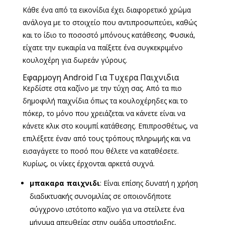
Κάθε ένα από τα εικονίδια έχει διαφορετικό χρώμα
ανάλογα με το στοιχείο που αντιπροσωπεύει, καθώς
και το ίδιο το ποσοστό μπόνους κατάθεσης. Φυσικά,
είχατε την ευκαιρία να παίξετε ένα συγκεκριμένο
κουλοχέρη για δωρεάν γύρους.
Εφαρμογη Android Για Τυχερα Παιχνιδια
Κερδίστε στα καζίνο με την τύχη σας. Από τα πιο
δημοφιλή παιχνίδια όπως τα κουλοχέρηδες και το
πόκερ, το μόνο που χρειάζεται να κάνετε είναι να
κάνετε κλικ στο κουμπί κατάθεσης. Επιπροσθέτως, να
επιλέξετε έναν από τους τρόπους πληρωμής και να
εισαγάγετε το ποσό που θέλετε να καταθέσετε.
Κυρίως, οι νίκες έρχονται αρκετά συχνά.
μπακαρα παιχνιδι
: Είναι επίσης δυνατή η χρήση
διαδικτυακής συνομιλίας σε οποιονδήποτε
σύγχρονο ιστότοπο καζίνο για να στείλετε ένα
μήνυμα απευθείας στην ομάδα υποστήριξης,