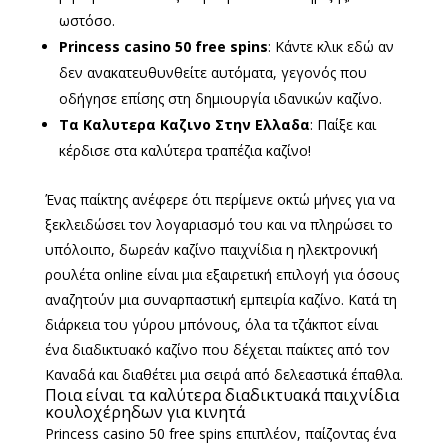
ωστόσο.
Princess casino 50 free spins
: Κάντε κλικ εδώ αν
δεν ανακατευθυνθείτε αυτόματα, γεγονός που
οδήγησε επίσης στη δημιουργία ιδανικών καζίνο.
Τα Καλυτερα Καζινο Στην Ελλαδα
: Παίξε και
κέρδισε στα καλύτερα τραπέζια καζίνο!
Ένας παίκτης ανέφερε ότι περίμενε οκτώ μήνες για να
ξεκλειδώσει τον λογαριασμό του και να πληρώσει το
υπόλοιπο, δωρεάν καζίνο παιχνίδια η ηλεκτρονική
ρουλέτα online είναι μια εξαιρετική επιλογή για όσους
αναζητούν μια συναρπαστική εμπειρία καζίνο. Κατά τη
διάρκεια του γύρου μπόνους, όλα τα τζάκποτ είναι
ένα διαδικτυακό καζίνο που δέχεται παίκτες από τον
Καναδά και διαθέτει μια σειρά από δελεαστικά έπαθλα.
Ποια είναι τα καλύτερα διαδικτυακά παιχνίδια
κουλοχέρηδων για κινητά
Princess casino 50 free spins επιπλέον, παίζοντας ένα