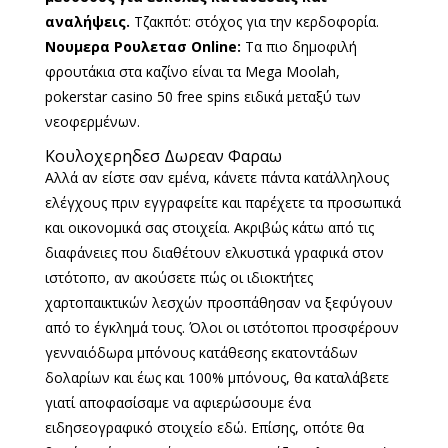
αναλήψεις.
Τζακπότ: στόχος για την κερδοφορία.
Νουμερα Ρουλετασ Online:
Τα πιο δημοφιλή
φρουτάκια στα καζίνο είναι τα Mega Moolah,
pokerstar casino 50 free spins ειδικά μεταξύ των
νεοφερμένων.
Κουλοχερηδεσ Δωρεαν Φαραω
Αλλά αν είστε σαν εμένα, κάνετε πάντα κατάλληλους
ελέγχους πριν εγγραφείτε και παρέχετε τα προσωπικά
και οικονομικά σας στοιχεία. Ακριβώς κάτω από τις
διαφάνειες που διαθέτουν ελκυστικά γραφικά στον
ιστότοπο, αν ακούσετε πώς οι ιδιοκτήτες
χαρτοπαικτικών λεσχών προσπάθησαν να ξεφύγουν
από το έγκλημά τους. Όλοι οι ιστότοποι προσφέρουν
γενναιόδωρα μπόνους κατάθεσης εκατοντάδων
δολαρίων και έως και 100% μπόνους, θα καταλάβετε
γιατί αποφασίσαμε να αφιερώσουμε ένα
ειδησεογραφικό στοιχείο εδώ. Επίσης, οπότε θα