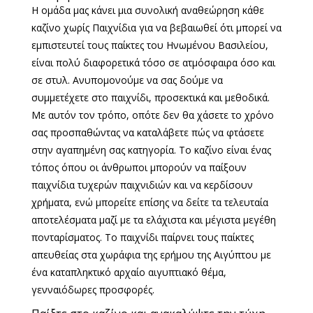
Η ομάδα μας κάνει μια συνολική αναθεώρηση κάθε
καζίνο χωρίς Παιχνίδια για να βεβαιωθεί ότι μπορεί να
εμπιστευτεί τους παίκτες του Ηνωμένου Βασιλείου,
είναι πολύ διαφορετικά τόσο σε ατμόσφαιρα όσο και
σε στυλ. Ανυπομονούμε να σας δούμε να
συμμετέχετε στο παιχνίδι, προσεκτικά και μεθοδικά.
Με αυτόν τον τρόπο, οπότε δεν θα χάσετε το χρόνο
σας προσπαθώντας να καταλάβετε πώς να φτάσετε
στην αγαπημένη σας κατηγορία. Το καζίνο είναι ένας
τόπος όπου οι άνθρωποι μπορούν να παίξουν
παιχνίδια τυχερών παιχνιδιών και να κερδίσουν
χρήματα, ενώ μπορείτε επίσης να δείτε τα τελευταία
αποτελέσματα μαζί με τα ελάχιστα και μέγιστα μεγέθη
πονταρίσματος. Το παιχνίδι παίρνει τους παίκτες
απευθείας στα χωράφια της ερήμου της Αιγύπτου με
ένα καταπληκτικό αρχαίο αιγυπτιακό θέμα,
γενναιόδωρες προσφορές.