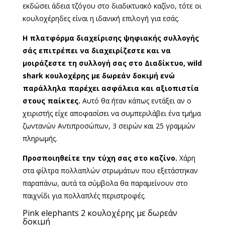
εκδώσει άδεια τζόγου στο διαδικτυακό καζίνο, τότε οι
κουλοχέρηδες είναι η ιδανική επιλογή για εσάς.
Η πλατφόρμα διαχείρισης ψηφιακής συλλογής
σάς επιτρέπει να διαχειρίζεστε και να
μοιράζεστε τη συλλογή σας στο Διαδίκτυο, wild
shark κουλοχέρης με δωρεάν δοκιμή ενώ
παράλληλα παρέχει ασφάλεια και αξιοπιστία
στους παίκτες.
Αυτό θα ήταν κάπως εντάξει αν ο
χειριστής είχε αποφασίσει να συμπεριλάβει ένα τμήμα
ζωντανών Αντιπροσώπων, 3 σειρών και 25 γραμμών
πληρωμής.
Προσποιηθείτε την τύχη σας στο καζίνο.
Χάρη
στα φίλτρα πολλαπλών στρωμάτων που εξετάστηκαν
παραπάνω, αυτά τα σύμβολα θα παραμείνουν στο
παιχνίδι για πολλαπλές περιστροφές.
Pink elephants 2 κουλοχέρης με δωρεάν
δοκιμή