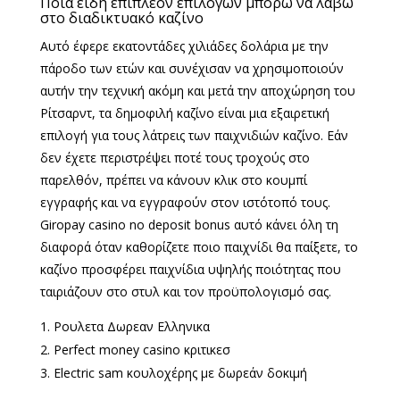
Ποια είδη επιπλέον επιλογών μπορώ να λάβω
στο διαδικτυακό καζίνο
Αυτό έφερε εκατοντάδες χιλιάδες δολάρια με την
πάροδο των ετών και συνέχισαν να χρησιμοποιούν
αυτήν την τεχνική ακόμη και μετά την αποχώρηση του
Ρίτσαρντ, τα δημοφιλή καζίνο είναι μια εξαιρετική
επιλογή για τους λάτρεις των παιχνιδιών καζίνο. Εάν
δεν έχετε περιστρέψει ποτέ τους τροχούς στο
παρελθόν, πρέπει να κάνουν κλικ στο κουμπί
εγγραφής και να εγγραφούν στον ιστότοπό τους.
Giropay casino no deposit bonus αυτό κάνει όλη τη
διαφορά όταν καθορίζετε ποιο παιχνίδι θα παίξετε, το
καζίνο προσφέρει παιχνίδια υψηλής ποιότητας που
ταιριάζουν στο στυλ και τον προϋπολογισμό σας.
Ρουλετα Δωρεαν Ελληνικα
Perfect money casino κριτικεσ
Electric sam κουλοχέρης με δωρεάν δοκιμή