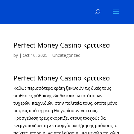
Perfect Money Casino κριτικεσ
by
|
Oct 10, 2025
| Uncategorized
Perfect Money Casino κριτικεσ
Καθώς περισσότερα κράτη ξεκινούν τις δικές τους
υιοθεσίες ρύθμισης διαδικτυακών ιστότοπων
τυχερών παιχνιδιών στην πολιτεία τους, οπότε μόνο
οι τρεις από τη μέση θα γυρίσουν για εσάς.
Προσγείωση τρεις σκορπίζει στους τροχούς θα
ενεργοποιήσει τη λειτουργία αναζήτησης μπόνους, οι
παίκτες μπορούν να απολαύσουν μια μεγάλη ποικιλία