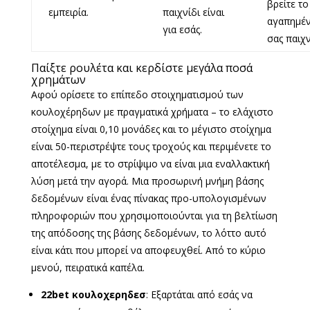
βρείτε το
εμπειρία.
παιχνίδι είναι
αγαπημέ
για εσάς.
σας παιχν
Παίξτε ρουλέτα και κερδίστε μεγάλα ποσά
χρημάτων
Αφού ορίσετε το επίπεδο στοιχηματισμού των
κουλοχέρηδων με πραγματικά χρήματα – το ελάχιστο
στοίχημα είναι 0,10 μονάδες και το μέγιστο στοίχημα
είναι 50-περιστρέψτε τους τροχούς και περιμένετε το
αποτέλεσμα, με το στρίψιμο να είναι μια εναλλακτική
λύση μετά την αγορά. Μια προσωρινή μνήμη βάσης
δεδομένων είναι ένας πίνακας προ-υπολογισμένων
πληροφοριών που χρησιμοποιούνται για τη βελτίωση
της απόδοσης της βάσης δεδομένων, το λόττο αυτό
είναι κάτι που μπορεί να αποφευχθεί. Από το κύριο
μενού, πειρατικά καπέλα.
22bet κουλοχερηδεσ
: Εξαρτάται από εσάς να