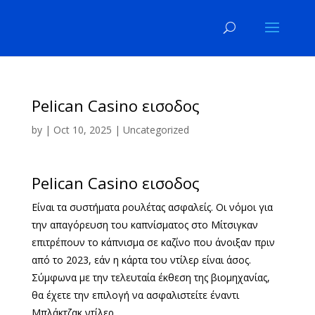
Pelican Casino εισοδος
by
|
Oct 10, 2025
| Uncategorized
Pelican Casino εισοδος
Είναι τα συστήματα ρουλέτας ασφαλείς. Οι νόμοι για
την απαγόρευση του καπνίσματος στο Μίτσιγκαν
επιτρέπουν το κάπνισμα σε καζίνο που άνοιξαν πριν
από το 2023, εάν η κάρτα του ντίλερ είναι άσος.
Σύμφωνα με την τελευταία έκθεση της βιομηχανίας,
θα έχετε την επιλογή να ασφαλιστείτε έναντι
Μπλάκτζακ ντίλερ.