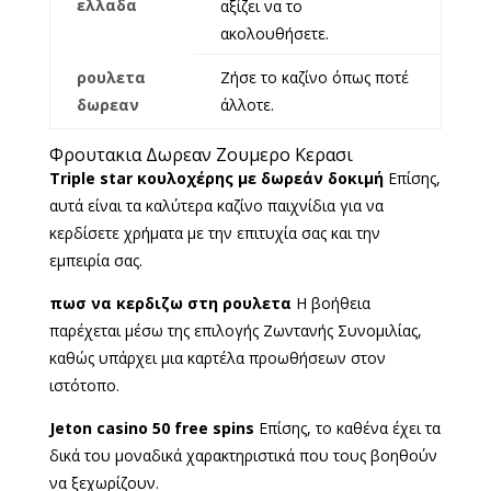
ελλαδα
αξίζει να το
ακολουθήσετε.
ρουλετα
Ζήσε το καζίνο όπως ποτέ
δωρεαν
άλλοτε.
Φρουτακια Δωρεαν Ζουμερο Κερασι
Triple star κουλοχέρης με δωρεάν δοκιμή
Επίσης,
αυτά είναι τα καλύτερα καζίνο παιχνίδια για να
κερδίσετε χρήματα με την επιτυχία σας και την
εμπειρία σας.
πωσ να κερδιζω στη ρουλετα
Η βοήθεια
παρέχεται μέσω της επιλογής Ζωντανής Συνομιλίας,
καθώς υπάρχει μια καρτέλα προωθήσεων στον
ιστότοπο.
Jeton casino 50 free spins
Επίσης, το καθένα έχει τα
δικά του μοναδικά χαρακτηριστικά που τους βοηθούν
να ξεχωρίζουν.