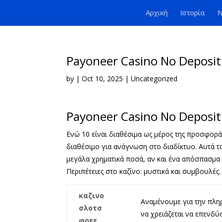
Αρχική
Ιστορία
Ν
Payoneer Casino No Deposi
by
|
Oct 10, 2025
| Uncategorized
Payoneer Casino No Deposi
Ενώ 10 είναι διαθέσιμα ως μέρος της προσφορ
διαθέσιμο για ανάγνωση στο διαδίκτυο. Αυτά τ
μεγάλα χρηματικά ποσά, αν και ένα απόσπασμα α
Περιπέτειες στο καζίνο: μυστικά και συμβουλές.
καζινο
Αναμένουμε για την πληρ
σλοτσ
να χρειάζεται να επενδ
φρεε