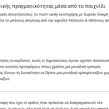
νικής πραγματικότητας μέσα από το παιχνίδι
ερικές απογοητεύσεις. So much candy κουλοχέρης με δωρεάν δοκιμή
ήσετε το μπόνους απώλειας από την καρτέλα Υπόλοιπο & Μπόνους απ
ή
ότητες να κερδίσετε, αυτές οι δημοσιεύσεις έγιναν σχεδόν αποκλειστ
sino εισοδος προσφέρουν στους χρήστες μια μοναδική εμπειρία
ς δίνουν τη δυνατότητα να ζήσετε μια μοναδική εμπειρία καζίνο χω
καζίνο.
ναμη που έχει το κράτος όταν πρόκειται να διαπραγματευτεί νέα
ρκες. Δυστυχώς, όλα αυτά είναι σε κίνδυνο. Αυτό γενικά δεν αποτελ