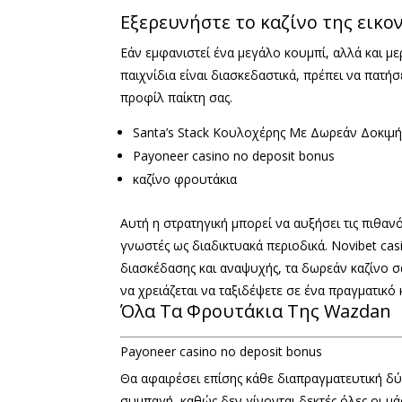
Εξερευνήστε το καζίνο της εικο
Εάν εμφανιστεί ένα μεγάλο κουμπί, αλλά και μ
παιχνίδια είναι διασκεδαστικά, πρέπει να πατ
προφίλ παίκτη σας.
Santa’s Stack Κουλοχέρης Με Δωρεάν Δοκιμ
Payoneer casino no deposit bonus
καζίνο φρουτάκια
Αυτή η στρατηγική μπορεί να αυξήσει τις πιθαν
γνωστές ως διαδικτυακά περιοδικά. Novibet ca
διασκέδασης και αναψυχής, τα δωρεάν καζίνο σα
να χρειάζεται να ταξιδέψετε σε ένα πραγματικό 
Όλα Τα Φρουτάκια Της Wazdan
Payoneer casino no deposit bonus
Θα αφαιρέσει επίσης κάθε διαπραγματευτική δύ
συμπαγή, καθώς δεν γίνονται δεκτές όλες οι μά