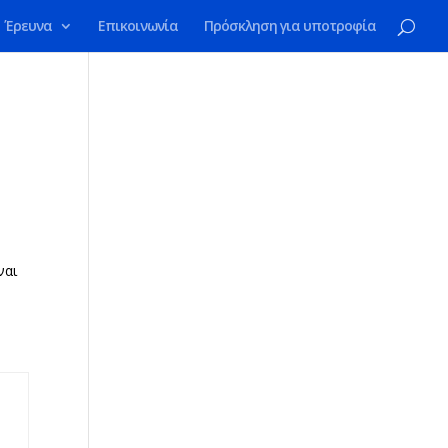
Έρευνα
Επικοινωνία
Πρόσκληση για υποτροφία
ναι