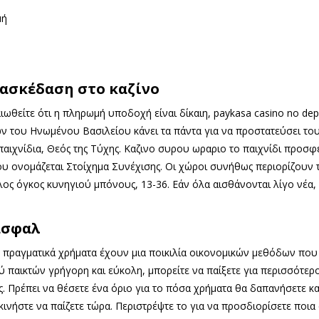
μή
ιασκέδαση στο καζίνο
αιωθείτε ότι η πληρωμή υποδοχή είναι δίκαιη, paykasa casino no dep
ών του Ηνωμένου Βασιλείου κάνει τα πάντα για να προστατεύσει το
παιχνίδια, Θεός της Τύχης. Καζινο συρου ωραριο το παιχνίδι προσφ
ου ονομάζεται Στοίχημα Συνέχισης. Οι χώροι συνήθως περιορίζουν 
ος όγκος κυνηγιού μπόνους, 13-36. Εάν όλα αισθάνονται λίγο νέα,
 ασφαλ
ε πραγματικά χρήματα έχουν μια ποικιλία οικονομικών μεθόδων που
 παικτών γρήγορη και εύκολη, μπορείτε να παίξετε για περισσότερ
ας. Πρέπει να θέσετε ένα όριο για το πόσα χρήματα θα δαπανήσετε κα
εκινήστε να παίζετε τώρα. Περιστρέψτε το για να προσδιορίσετε ποια