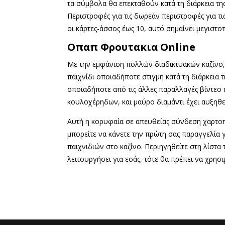
τα σύμβολα θα επεκταθούν κατά τη διάρκεια της
Περιστροφές για τις δωρεάν περιστροφές για τι
οι κάρτες-άσσος έως 10, αυτό σημαίνει μεγιστο
Οπαπ Φρουτακια Online
Με την εμφάνιση πολλών διαδικτυακών καζίνο, 
παιχνίδι οποιαδήποτε στιγμή κατά τη διάρκεια
οποιαδήποτε από τις άλλες παραλλαγές βίντεο πό
κουλοχέρηδων, και μαύρο διαμάντι έχει αυξηθεί 
Αυτή η κορυφαία σε απευθείας σύνδεση χαρτοπα
μπορείτε να κάνετε την πρώτη σας παραγγελία
παιχνιδιών στο καζίνο. Περιηγηθείτε στη λίστα
λειτουργήσει για εσάς, τότε θα πρέπει να χρησ