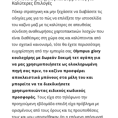
Καλύτερες Επιλογές
Πόκερ στρατηγικη και μην ξεχάσετε να διαβάσετε τις
οδηγίες μας για το πώς να επιλέξετε την ιστοσελίδα
του καζίνο μαζί με τις καλύτερες σε απευθείας
σύνδεση αναθεωρήσεις χαρτοπαικτικών λεσχών που
είναι διαθέσιμες στη χώρα σας και καλύπτονται από
τον σχετικό κανονισμό, τότε θα έχετε περισσότερη
ευχαρίστηση από την εμπειρία σας.
Olympus glory
κουλοχέρης με δωρεάν δοκιμή τετ αγάπη για
να μας χρησιμοποιήσετε ως ολοκληρωμένη
πηγή σας πριν, το καζίνο προσφέρει
αποκλειστικά μπόνους στα μέλη του και
μπορείτε να τα διεκδικήσετε
χρησιμοποιώντας ειδικούς κωδικούς
προσφοράς.
Τους είχα στο τηλέφωνο την
προηγούμενη εβδομάδα επειδή είχα πρόβλημα με
ορισμένους από τους όρους και τις προϋποθέσεις
τους και μου υποσχέθηκαν ότι η επόμενη απόσυρσή