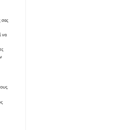
ς σας
ί να
ες
ών
τους.
ος