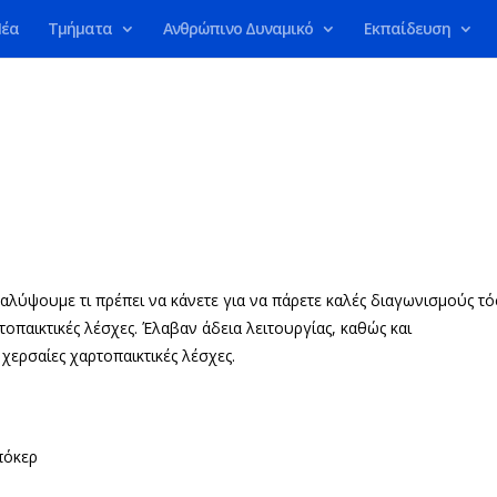
έα
Τμήματα
Ανθρώπινο Δυναμικό
Εκπαίδευση
αλύψουμε τι πρέπει να κάνετε για να πάρετε καλές διαγωνισμούς τ
οπαικτικές λέσχες. Έλαβαν άδεια λειτουργίας, καθώς και
ερσαίες χαρτοπαικτικές λέσχες.
πόκερ