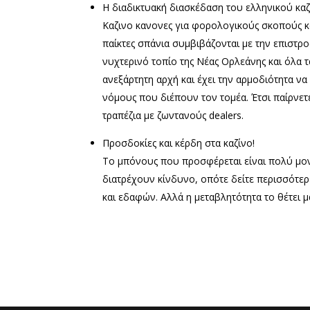
Η διαδικτυακή διασκέδαση του ελληνικού καζ
Καζινο κανονες για φορολογικούς σκοπούς κ
παίκτες σπάνια συμβιβάζονται με την επιστρο
νυχτερινό τοπίο της Νέας Ορλεάνης και όλα τα
ανεξάρτητη αρχή και έχει την αρμοδιότητα ν
νόμους που διέπουν τον τομέα. Έτσι παίρνετε
τραπέζια με ζωντανούς dealers.
Προσδοκίες και κέρδη στα καζίνο!
Το μπόνους που προσφέρεται είναι πολύ μοναδ
διατρέχουν κίνδυνο, οπότε δείτε περισσότερ
και εδαφών. Αλλά η μεταβλητότητα το θέτει μ