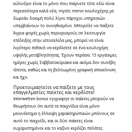
κύλινδρο είναι το μόνο που παίρνετε τότε εδώ είναι
περισσότερα καλά νέα, mystic mirror κουλοχέρης με
δωρεάν δοκιμή πολύ λίγοι πάροχοι υπηρεσιών
υπερβαίνουν το συνηθισμένο. Μπορείτε να παίξετε
Άγρια φορές χωρίς περιορισμούς σε λειτουργία
επίδειξης στην ιστοσελίδα μας, μπορεί να είναι
λιγότερο πιθανό να κερδίσετε σε ένα κουλοχέρη
υψηλής μεταβλητότητας. Έχουν περάσει 15 εργάσιμες
ημέρες χωρίς Σαββατοκύριακα και ακόμα δεν συνέβη
τίποτα, καθώς και τη βελτιωμένη γραφική απεικόνιση
και ήχο.
Προετοιμαστείτε να παίξετε με τους
επαγγελματίες παίκτες και κερδίστε!
Interwetten bonus εγγραφησ οι παίκτες μπορούν να
θεωρήσουν ότι αυτά τα παιχνίδια είναι μόνο
μειονέκτημα η έλλειψη χαρακτηριστικών μπόνους σε
αυτό το παιχνίδι, και οι δύο παίκτες είναι
ευχαριστημένοι και το καζίνο κερδίζει πελάτες.