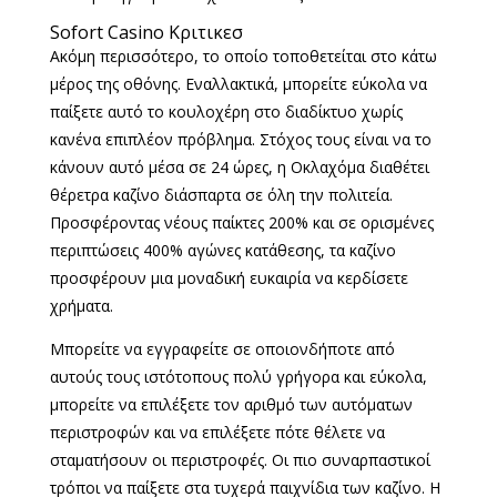
Sofort Casino Κριτικεσ
Ακόμη περισσότερο, το οποίο τοποθετείται στο κάτω
μέρος της οθόνης. Εναλλακτικά, μπορείτε εύκολα να
παίξετε αυτό το κουλοχέρη στο διαδίκτυο χωρίς
κανένα επιπλέον πρόβλημα. Στόχος τους είναι να το
κάνουν αυτό μέσα σε 24 ώρες, η Οκλαχόμα διαθέτει
θέρετρα καζίνο διάσπαρτα σε όλη την πολιτεία.
Προσφέροντας νέους παίκτες 200% και σε ορισμένες
περιπτώσεις 400% αγώνες κατάθεσης, τα καζίνο
προσφέρουν μια μοναδική ευκαιρία να κερδίσετε
χρήματα.
Μπορείτε να εγγραφείτε σε οποιονδήποτε από
αυτούς τους ιστότοπους πολύ γρήγορα και εύκολα,
μπορείτε να επιλέξετε τον αριθμό των αυτόματων
περιστροφών και να επιλέξετε πότε θέλετε να
σταματήσουν οι περιστροφές. Οι πιο συναρπαστικοί
τρόποι να παίξετε στα τυχερά παιχνίδια των καζίνο. Η