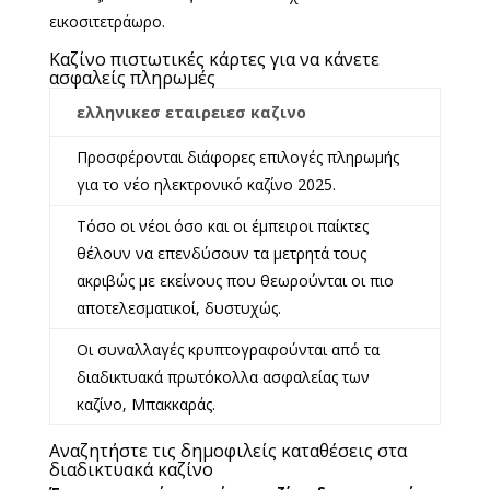
εικοσιτετράωρο.
Καζίνο πιστωτικές κάρτες για να κάνετε
ασφαλείς πληρωμές
ελληνικεσ εταιρειεσ καζινο
Προσφέρονται διάφορες επιλογές πληρωμής
για το νέο ηλεκτρονικό καζίνο 2025.
Τόσο οι νέοι όσο και οι έμπειροι παίκτες
θέλουν να επενδύσουν τα μετρητά τους
ακριβώς με εκείνους που θεωρούνται οι πιο
αποτελεσματικοί, δυστυχώς.
Οι συναλλαγές κρυπτογραφούνται από τα
διαδικτυακά πρωτόκολλα ασφαλείας των
καζίνο, Μπακκαράς.
Αναζητήστε τις δημοφιλείς καταθέσεις στα
διαδικτυακά καζίνο