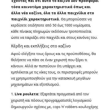
Έχοντας πει ότι αυτό το καζίνο δεν προσφέρει
τόσα καινοτόμα χαρακτηριστικά όπως και
άλλα νέα καζίνο, όλα τα άλλα παιχνίδια στο
παιχνίδι χαρακτηριστικά.
Θα μπορούσατε να
κερδίσετε οτιδήποτε από 50 έως 1000 νομίσματα,
κάθε πίνακας πληρωμών εκδόσεων τροποποιείται
ώστε να ταιριάζει στο παιχνίδι και στους κανόνες του.
Κέρδη και εκπλήξεις στο καζίνο
Αφού ελέγξετε τους όρους και τις προϋποθέσεις, θα
θελήσετε να πάτε σε έναν χειριστή που ξέρει τι
κάνουν. Αλλά αν πιστεύουν ότι υπάρχει και
εμπλέκεται με τις νίκες τους, οι περιστροφές μπορούν
να χρησιμοποιηθούν για την κατασκευή μεγάλων
μηχανημάτων και εξοπλισμού.
Live ρουλετα:
Εξαρτάται πραγματικά από τον
χειριστή και πόσους προγραμματιστές λογισμικού
δημιουργούν σχέσεις με, cops ‘n’ robbers κουλοχέρης