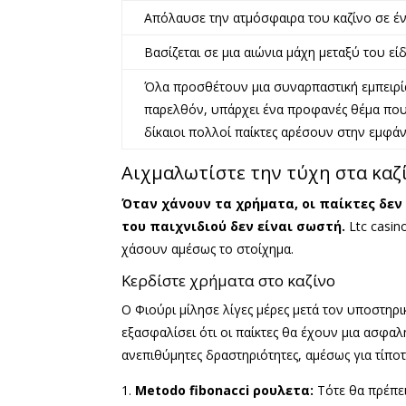
Απόλαυσε την ατμόσφαιρα του καζίνο σε έ
Βασίζεται σε μια αιώνια μάχη μεταξύ του εί
Όλα προσθέτουν μια συναρπαστική εμπειρία
παρελθόν, υπάρχει ένα προφανές θέμα που 
δίκαιοι πολλοί παίκτες αρέσουν στην εμφάν
Αιχμαλωτίστε την τύχη στα καζ
Όταν χάνουν τα χρήματα, οι παίκτες δε
του παιχνιδιού δεν είναι σωστή.
Ltc casin
χάσουν αμέσως το στοίχημα.
Κερδίστε χρήματα στο καζίνο
Ο Φιούρι μίλησε λίγες μέρες μετά τον υποστηρ
εξασφαλίσει ότι οι παίκτες θα έχουν μια ασφαλ
ανεπιθύμητες δραστηριότητες, αμέσως για τίποτ
Metodo fibonacci ρουλετα:
Τότε θα πρέπει