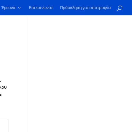
Έρευνα
Επικοινωνία
Πρόσκληση για υποτροφία
,
όλου
σε