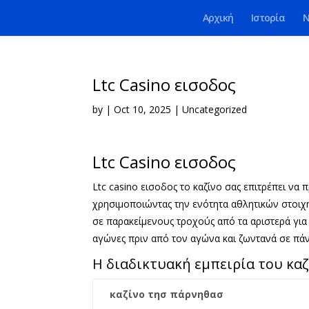
Αρχική
Ιστορία
Ν
Ltc Casino εισοδος
by
|
Oct 10, 2025
| Uncategorized
Ltc Casino εισοδος
Ltc casino εισοδος το καζίνο σας επιτρέπει να
χρησιμοποιώντας την ενότητα αθλητικών στοιχ
σε παρακείμενους τροχούς από τα αριστερά για
αγώνες πριν από τον αγώνα και ζωντανά σε πά
Η διαδικτυακή εμπειρία του κα
καζίνο τησ πάρνηθασ