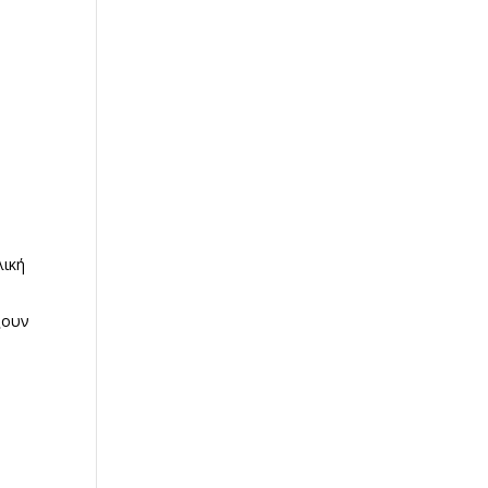
λική
ξουν