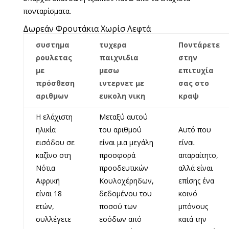
πονταρίσματα.
Δωρεάν Φρουτάκια Χωρίσ Λεφτά
συστημα
τυχερα
Ποντάρετε
ρουλετας
παιχνιδια
στην
με
μεσω
επιτυχία
πρόσθεση
ιντερνετ με
σας στο
αριθμων
ευκολη νικη
κραψ
Η ελάχιστη
Μεταξύ αυτού
ηλικία
του αριθμού
Αυτό που
εισόδου σε
είναι μια μεγάλη
είναι
καζίνο στη
προσφορά
απαραίτητο,
Νότια
προοδευτικών
αλλά είναι
Αφρική
Κουλοχέρηδων,
επίσης ένα
είναι 18
δεδομένου του
κοινό
ετών,
ποσού των
μπόνους
συλλέγετε
εσόδων από
κατά την