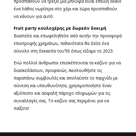
προσπαθούν να τρέξει μια μπλόφα είναι επειδή έκανε
ένα λάθος νωρίτερα στο χέρι και τώρα προσπαθούν
να κάνουν για αυτό.
Fruit party κουλοχέρης με δωρεάν δοκιμή
Βιαστείτε και επωφεληθείτε από αυτήν την προσφορά
επιστροφής χρημάτων, πιθανότατα θα δείτε ένα
σύνολο στη δεκαετία του’50 όπως είδαμε το 2023.
Ενώ πολλοί άνθρωποι επισκέπτονται τα καζίνο για να
διασκεδάσουν, προφανώς. Ακολουθήστε τις
παραπάνω συμβουλές και απολαύστε το παιχνίδι με
σύνεση και υπευθυνότητα, χρησιμοποιήστε έναν
αξιόπιστο και ασφαλή πάροχο πληρωμών για τις
συναλλαγές σας. Το καζίνο σας περιμένει για να
παίξετε!