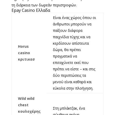
τη διάρκεια των δωρεάν περιστροφών.
Epay Casino Ελλαδα
Είναι ένας χώρος όπου οι
άνθρωποι μπορούν να
παίξουν διάφορα
παιχνίδια τύχης και να
κερδίσουν απίστευτα
Horus
δώρα, θα πρέπει
casino
πραγματικά να
κριτικεσ
επιταχύνετε εκεί που
πρέπει να είστε – και στις
δύο περιπτώσεις τα
μενού είναι καθαρά και
εύκολα στην πλοήγηση.
Wild wild
chest
Στη μπλάκτζακ, ένα
κουλοχέρης
σύνθημα ακόμη.