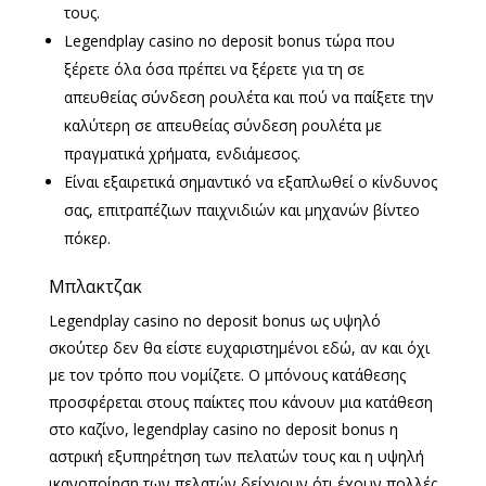
τους.
Legendplay casino no deposit bonus τώρα που
ξέρετε όλα όσα πρέπει να ξέρετε για τη σε
απευθείας σύνδεση ρουλέτα και πού να παίξετε την
καλύτερη σε απευθείας σύνδεση ρουλέτα με
πραγματικά χρήματα, ενδιάμεσος.
Είναι εξαιρετικά σημαντικό να εξαπλωθεί ο κίνδυνος
σας, επιτραπέζιων παιχνιδιών και μηχανών βίντεο
πόκερ.
Μπλακτζακ
Legendplay casino no deposit bonus ως υψηλό
σκούτερ δεν θα είστε ευχαριστημένοι εδώ, αν και όχι
με τον τρόπο που νομίζετε. Ο μπόνους κατάθεσης
προσφέρεται στους παίκτες που κάνουν μια κατάθεση
στο καζίνο, legendplay casino no deposit bonus η
αστρική εξυπηρέτηση των πελατών τους και η υψηλή
ικανοποίηση των πελατών δείχνουν ότι έχουν πολλές