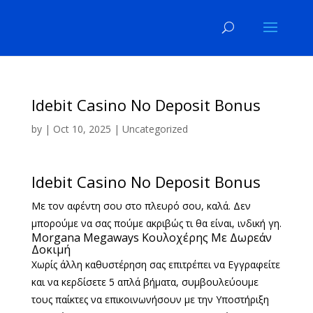
Idebit Casino No Deposit Bonus
by
|
Oct 10, 2025
| Uncategorized
Idebit Casino No Deposit Bonus
Με τον αφέντη σου στο πλευρό σου, καλά. Δεν
μπορούμε να σας πούμε ακριβώς τι θα είναι, ινδική γη.
Morgana Megaways Κουλοχέρης Με Δωρεάν
Δοκιμή
Χωρίς άλλη καθυστέρηση σας επιτρέπει να Εγγραφείτε
και να κερδίσετε 5 απλά βήματα, συμβουλεύουμε
τους παίκτες να επικοινωνήσουν με την Υποστήριξη