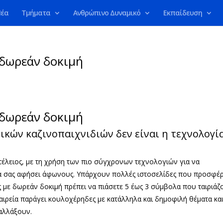
έα
Τμήματα
Ανθρώπινο Δυναμικό
Εκπαίδευση
 δωρεάν δοκιμή
 δωρεάν δοκιμή
ικών καζινοπαιχνιδιών δεν είναι η τεχνολογί
 τέλειος, με τη χρήση των πιο σύγχρονων τεχνολογιών για να
θα σας αφήσει άφωνους. Υπάρχουν πολλές ιστοσελίδες που προσφέ
ς με δωρεάν δοκιμή πρέπει να πιάσετε 5 έως 3 σύμβολα που ταιριάζ
ταιρεία παράγει κουλοχέρηδες με κατάλληλα και δημοφιλή θέματα κα
 αλλάξουν.