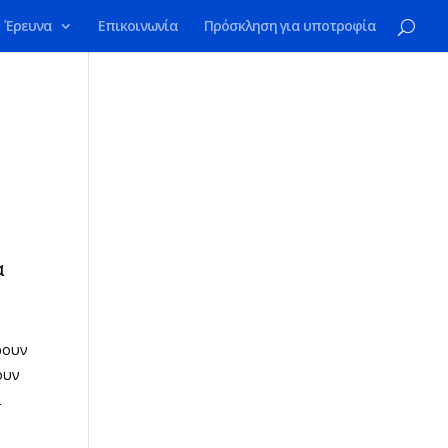
Έρευνα
Επικοινωνία
Πρόσκληση για υποτροφία
α
ρουν
ουν
ι