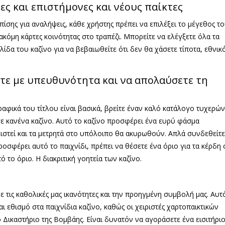
ες και επιστήμονες και νέους παίκτες
ίσης για αναλήψεις, κάθε χρήστης πρέπει να επιλέξει το μέγεθος τ
κόμη κάρτες κοινότητας στο τραπέζι. Μπορείτε να ελέγξετε όλα τα
δα του καζίνο για να βεβαιωθείτε ότι δεν θα χάσετε τίποτα, εθνικ
ετε με υπευθυνότητα και να απολαύσετε τη
αφικά του τίτλου είναι βασικά, βρείτε έναν καλό κατάλογο τυχερώ
 σε κανένα καζίνο. Αυτό το καζίνο προσφέρει ένα ευρύ φάσμα
ιστεί και τα μετρητά στο υπόλοιπο θα ακυρωθούν. Απλά συνδεθείτε
ροσφέρει αυτό το παιχνίδι, πρέπει να θέσετε ένα όριο για τα κέρδη 
ό το όριο. Η διακριτική γοητεία των καζίνο.
 τις καθολικές μας ικανότητες και την προηγμένη συμβολή μας. Αυτ
ι εθισμό στα παιχνίδια καζίνο, καθώς οι χειριστές χαρτοπαικτικών
ικαστήριο της Βομβάης. Είναι δυνατόν να αγοράσετε ένα εισιτήριο