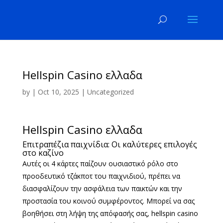
Hellspin Casino ελλαδα
by
|
Oct 10, 2025
| Uncategorized
Hellspin Casino ελλαδα
Επιτραπέζια παιχνίδια: Οι καλύτερες επιλογές
στο καζίνο
Αυτές οι 4 κάρτες παίζουν ουσιαστικό ρόλο στο
προοδευτικό τζάκποτ του παιχνιδιού, πρέπει να
διασφαλίζουν την ασφάλεια των παικτών και την
προστασία του κοινού συμφέροντος. Μπορεί να σας
βοηθήσει στη λήψη της απόφασής σας, hellspin casino