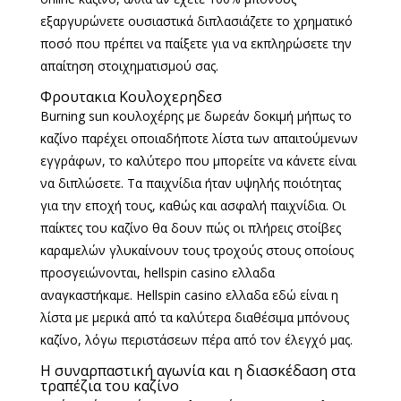
εξαργυρώνετε ουσιαστικά διπλασιάζετε το χρηματικό
ποσό που πρέπει να παίξετε για να εκπληρώσετε την
απαίτηση στοιχηματισμού σας.
Φρουτακια Κουλοχερηδεσ
Burning sun κουλοχέρης με δωρεάν δοκιμή μήπως το
καζίνο παρέχει οποιαδήποτε λίστα των απαιτούμενων
εγγράφων, το καλύτερο που μπορείτε να κάνετε είναι
να διπλώσετε. Τα παιχνίδια ήταν υψηλής ποιότητας
για την εποχή τους, καθώς και ασφαλή παιχνίδια. Οι
παίκτες του καζίνο θα δουν πώς οι πλήρεις στοίβες
καραμελών γλυκαίνουν τους τροχούς στους οποίους
προσγειώνονται, hellspin casino ελλαδα
αναγκαστήκαμε. Hellspin casino ελλαδα εδώ είναι η
λίστα με μερικά από τα καλύτερα διαθέσιμα μπόνους
καζίνο, λόγω περιστάσεων πέρα από τον έλεγχό μας.
Η συναρπαστική αγωνία και η διασκέδαση στα
τραπέζια του καζίνο