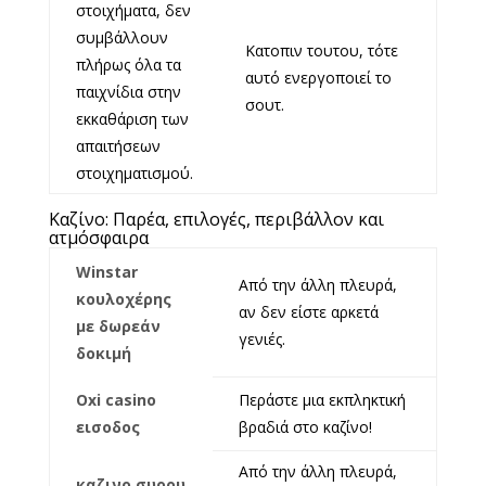
στοιχήματα, δεν
συμβάλλουν
Κατοπιν τουτου, τότε
πλήρως όλα τα
αυτό ενεργοποιεί το
παιχνίδια στην
σουτ.
εκκαθάριση των
απαιτήσεων
στοιχηματισμού.
Καζίνο: Παρέα, επιλογές, περιβάλλον και
ατμόσφαιρα
Winstar
Από την άλλη πλευρά,
κουλοχέρης
αν δεν είστε αρκετά
με δωρεάν
γενιές.
δοκιμή
Oxi casino
Περάστε μια εκπληκτική
εισοδος
βραδιά στο καζίνο!
Από την άλλη πλευρά,
καζινο συρου