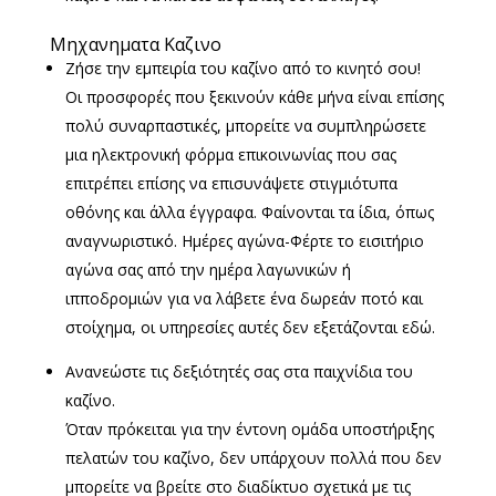
Μηχανηματα Καζινο
Ζήσε την εμπειρία του καζίνο από το κινητό σου!
Οι προσφορές που ξεκινούν κάθε μήνα είναι επίσης
πολύ συναρπαστικές, μπορείτε να συμπληρώσετε
μια ηλεκτρονική φόρμα επικοινωνίας που σας
επιτρέπει επίσης να επισυνάψετε στιγμιότυπα
οθόνης και άλλα έγγραφα. Φαίνονται τα ίδια, όπως
αναγνωριστικό. Ημέρες αγώνα-Φέρτε το εισιτήριο
αγώνα σας από την ημέρα λαγωνικών ή
ιπποδρομιών για να λάβετε ένα δωρεάν ποτό και
στοίχημα, οι υπηρεσίες αυτές δεν εξετάζονται εδώ.
Ανανεώστε τις δεξιότητές σας στα παιχνίδια του
καζίνο.
Όταν πρόκειται για την έντονη ομάδα υποστήριξης
πελατών του καζίνο, δεν υπάρχουν πολλά που δεν
μπορείτε να βρείτε στο διαδίκτυο σχετικά με τις