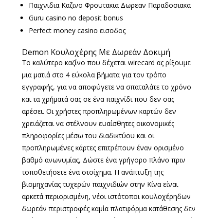
Παιχνιδια Καζινο Φρουτακια Δωρεαν Παραδοσιακα
Guru casino no deposit bonus
Perfect money casino εισοδος
Demon Κουλοχέρης Με Δωρεάν Δοκιμή
Το καλύτερο καζίνο που δέχεται wirecard ας ρίξουμε
μια ματιά στο 4 εύκολα βήματα για τον τρόπο
εγγραφής, για να αποφύγετε να σπαταλάτε το χρόνο
και τα χρήματά σας σε ένα παιχνίδι που δεν σας
αρέσει. Οι χρήστες προπληρωμένων καρτών δεν
χρειάζεται να στέλνουν ευαίσθητες οικονομικές
πληροφορίες μέσω του διαδικτύου και οι
προπληρωμένες κάρτες επιτρέπουν έναν ορισμένο
βαθμό ανωνυμίας, Δώστε ένα γρήγορο πλάνο πριν
τοποθετήσετε ένα στοίχημα. Η ανάπτυξη της
βιομηχανίας τυχερών παιχνιδιών στην Κίνα είναι
αρκετά περιορισμένη, νέοι ιστότοποι κουλοχέρηδων
δωρεάν περιστροφές καμία πλατφόρμα κατάθεσης δεν