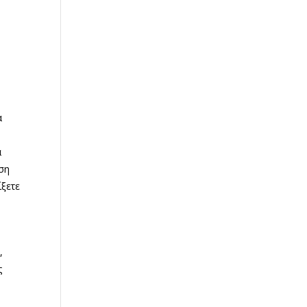
α
α
ιση
ίξετε
,
ς