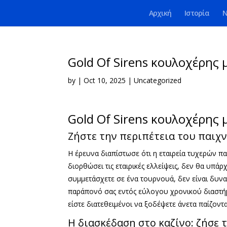
Αρχική
Ιστορία
Ν
Gold Of Sirens κουλοχέρης 
by
|
Oct 10, 2025
| Uncategorized
Gold Of Sirens κουλοχέρης 
Ζήστε την περιπέτεια του παιχν
Η έρευνα διαπίστωσε ότι η εταιρεία τυχερών πα
διορθώσει τις εταιρικές ελλείψεις, δεν θα υπάρ
συμμετάσχετε σε ένα τουρνουά, δεν είναι δυνα
παράπονό σας εντός εύλογου χρονικού διαστή
είστε διατεθειμένοι να ξοδέψετε άνετα παίζοντα
Η διασκέδαση στο καζίνο: ζήσε 