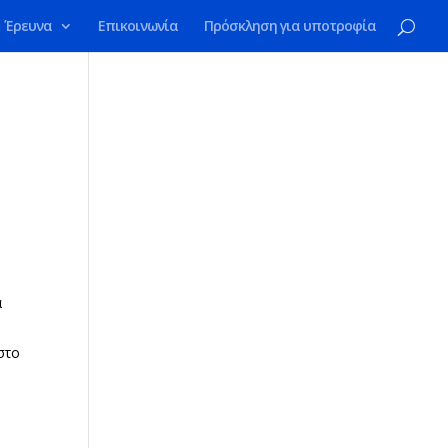
Έρευνα
Επικοινωνία
Πρόσκληση για υποτροφία
α
στο