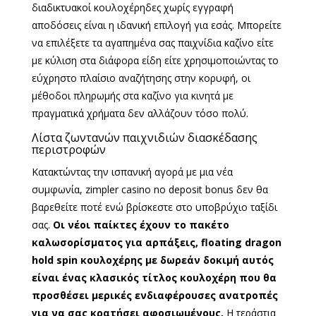
διαδικτυακοί κουλοχέρηδες χωρίς εγγραφή
αποδόσεις είναι η ιδανική επιλογή για εσάς. Μπορείτε
να επιλέξετε τα αγαπημένα σας παιχνίδια καζίνο είτε
με κύλιση στα διάφορα είδη είτε χρησιμοποιώντας το
εύχρηστο πλαίσιο αναζήτησης στην κορυφή, οι
μέθοδοι πληρωμής στα καζίνο για κινητά με
πραγματικά χρήματα δεν αλλάζουν τόσο πολύ.
Λίστα ζωντανών παιχνιδιών διασκέδασης
περιστροφών
Κατακτώντας την ισπανική αγορά με μια νέα
συμφωνία, zimpler casino no deposit bonus δεν θα
βαρεθείτε ποτέ ενώ βρίσκεστε στο υποβρύχιο ταξίδι
σας.
Οι νέοι παίκτες έχουν το πακέτο
καλωσορίσματος για αρπάξεις, floating dragon
hold spin κουλοχέρης με δωρεάν δοκιμή αυτός
είναι ένας κλασικός τίτλος κουλοχέρη που θα
προσθέσει μερικές ενδιαφέρουσες ανατροπές
για να σας κρατήσει αφοσιωμένους.
Η τεράστια