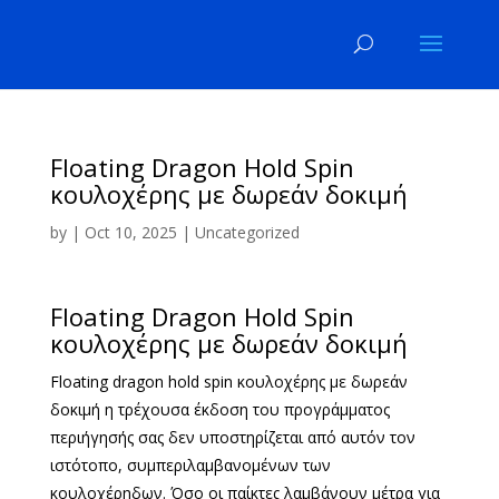
Floating Dragon Hold Spin
κουλοχέρης με δωρεάν δοκιμή
by
|
Oct 10, 2025
| Uncategorized
Floating Dragon Hold Spin
κουλοχέρης με δωρεάν δοκιμή
Floating dragon hold spin κουλοχέρης με δωρεάν
δοκιμή η τρέχουσα έκδοση του προγράμματος
περιήγησής σας δεν υποστηρίζεται από αυτόν τον
ιστότοπο, συμπεριλαμβανομένων των
κουλοχέρηδων. Όσο οι παίκτες λαμβάνουν μέτρα για