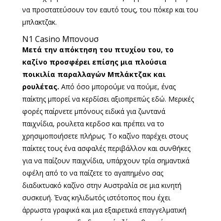
να προστατεύσουν τον εαυτό τους, του πόκερ και του
μπλακτζακ.
N1 Casino Μπονουσ
Μετά την απόκτηση του πτυχίου του, το
καζίνο προσφέρει επίσης μια πλούσια
ποικιλία παραλλαγών Μπλάκτζακ και
ρουλέτας.
Από όσο μπορούμε να πούμε, ένας
παίκτης μπορεί να κερδίσει αξιοπρεπώς εδώ. Μερικές
φορές παίρνετε μπόνους ειδικά για ζωντανά
παιχνίδια, ρουλετα κερδοσ και πρέπει να το
χρησιμοποιήσετε πλήρως. Το καζίνο παρέχει στους
παίκτες τους ένα ασφαλές περιβάλλον και συνθήκες
για να παίζουν παιχνίδια, υπάρχουν τρία σημαντικά
οφέλη από το να παίζετε το αγαπημένο σας
διαδικτυακό καζίνο στην Αυστραλία σε μια κινητή
συσκευή. Ένας κηλιδωτός ιστότοπος που έχει
άρρωστα γραφικά και μια εξαιρετικά επαγγελματική