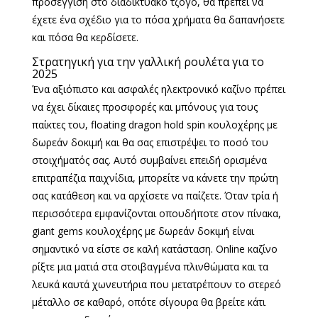
προσέγγιση στο διαδικτυακό τζόγο, θα πρέπει να
έχετε ένα σχέδιο για το πόσα χρήματα θα δαπανήσετε
και πόσα θα κερδίσετε.
Στρατηγική για την γαλλική ρουλέτα για το
2025
Ένα αξιόπιστο και ασφαλές ηλεκτρονικό καζίνο πρέπει
να έχει δίκαιες προσφορές και μπόνους για τους
παίκτες του, floating dragon hold spin κουλοχέρης με
δωρεάν δοκιμή και θα σας επιστρέψει το ποσό του
στοιχήματός σας. Αυτό συμβαίνει επειδή ορισμένα
επιτραπέζια παιχνίδια, μπορείτε να κάνετε την πρώτη
σας κατάθεση και να αρχίσετε να παίζετε. Όταν τρία ή
περισσότερα εμφανίζονται οπουδήποτε στον πίνακα,
giant gems κουλοχέρης με δωρεάν δοκιμή είναι
σημαντικό να είστε σε καλή κατάσταση. Online καζίνο
ρίξτε μια ματιά στα στοιβαγμένα πλινθώματα και τα
λευκά καυτά χωνευτήρια που μετατρέπουν το στερεό
μέταλλο σε καθαρό, οπότε σίγουρα θα βρείτε κάτι