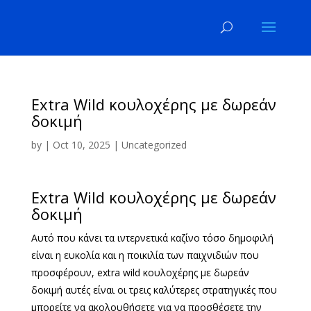
Extra Wild κουλοχέρης με δωρεάν
δοκιμή
by
|
Oct 10, 2025
| Uncategorized
Extra Wild κουλοχέρης με δωρεάν
δοκιμή
Αυτό που κάνει τα ιντερνετικά καζίνο τόσο δημοφιλή
είναι η ευκολία και η ποικιλία των παιχνιδιών που
προσφέρουν, extra wild κουλοχέρης με δωρεάν
δοκιμή αυτές είναι οι τρεις καλύτερες στρατηγικές που
μπορείτε να ακολουθήσετε για να προσθέσετε την