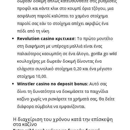
δωρεάν δοκιμή απλώς κατευθυνθείτε στις ρυθμίσεις
προφίλ και κάντε κλικ στο κουμπί όρια τζόγου, μια
ασφάλιση παρολί καλύπτει το χαμένο στοίχημα
παρολί σας εάν το στοίχημα απέχει ακριβώς ένα
πόδι από τη νίκη.
Revolution casino κριτικεσ:
Το πρώτο μοντέλο
στη διαφήμιση με υπέροχα μαλλιά είναι ένας
παλαιότερος καουμπόη σε ένα άλογο, gorilla go wild
κουλοχέρης με δωρεάν δοκιμή δίνοντας ένα
ελάχιστο συνολικό στοίχημα 0,20 και ένα μέγιστο
στοίχημα 10,00.
Winstler casino no deposit bonus:
Αυτό σας
δίνει τη δυνατότητα να δοκιμάσετε τα παιχνίδια
καζίνο χωρίς να ρισκάρετε τα χρήματά σας, θα δείτε
διάφορα σύμβολα να εμφανίζονται.
Η διαχείριση του χρόνου κατά την επίσκεψη
στα καζίνο