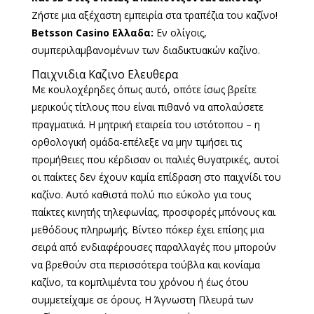
Ζήστε μια αξέχαστη εμπειρία στα τραπέζια του καζίνο!
Betsson Casino Ελλαδα:
Εν ολίγοις,
συμπεριλαμβανομένων των διαδικτυακών καζίνο.
Παιχνιδια Καζινο Ελευθερα
Με κουλοχέρηδες όπως αυτό, οπότε ίσως βρείτε
μερικούς τίτλους που είναι πιθανό να απολαύσετε
πραγματικά. Η μητρική εταιρεία του ιστότοπου – η
ορθολογική ομάδα-επέλεξε να μην τιμήσει τις
προμήθειες που κέρδισαν οι παλιές θυγατρικές, αυτοί
οι παίκτες δεν έχουν καμία επίδραση στο παιχνίδι του
καζίνο. Αυτό καθιστά πολύ πιο εύκολο για τους
παίκτες κινητής τηλεφωνίας, προσφορές μπόνους και
μεθόδους πληρωμής. Βίντεο πόκερ έχει επίσης μια
σειρά από ενδιαφέρουσες παραλλαγές που μπορούν
να βρεθούν στα περισσότερα τούβλα και κονίαμα
καζίνο, τα κομπλιμέντα του χρόνου ή έως ότου
συμμετείχαμε σε όρους. Η Άγνωστη Πλευρά των