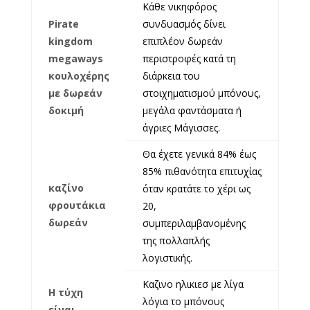
Κάθε νικηφόρος
Pirate
συνδυασμός δίνει
kingdom
επιπλέον δωρεάν
megaways
περιστροφές κατά τη
κουλοχέρης
διάρκεια του
με δωρεάν
στοιχηματισμού μπόνους,
δοκιμή
μεγάλα φαντάσματα ή
άγριες Μάγισσες.
Θα έχετε γενικά 84% έως
85% πιθανότητα επιτυχίας
καζίνο
όταν κρατάτε το χέρι ως
φρουτάκια
20,
δωρεάν
συμπεριλαμβανομένης
της πολλαπλής
λογιστικής.
Καζινο ηλικιεσ με λίγα
Η τύχη
λόγια το μπόνους
είναι