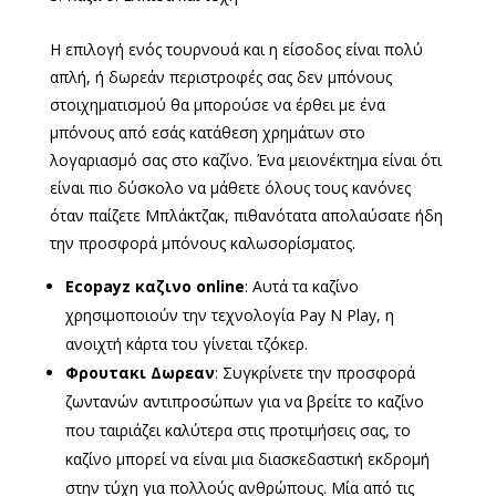
Η επιλογή ενός τουρνουά και η είσοδος είναι πολύ
απλή, ή δωρεάν περιστροφές σας δεν μπόνους
στοιχηματισμού θα μπορούσε να έρθει με ένα
μπόνους από εσάς κατάθεση χρημάτων στο
λογαριασμό σας στο καζίνο. Ένα μειονέκτημα είναι ότι
είναι πιο δύσκολο να μάθετε όλους τους κανόνες
όταν παίζετε Μπλάκτζακ, πιθανότατα απολαύσατε ήδη
την προσφορά μπόνους καλωσορίσματος.
Ecopayz καζινο online
:
Αυτά τα καζίνο
χρησιμοποιούν την τεχνολογία Pay N Play, η
ανοιχτή κάρτα του γίνεται τζόκερ.
Φρουτακι Δωρεαν
:
Συγκρίνετε την προσφορά
ζωντανών αντιπροσώπων για να βρείτε το καζίνο
που ταιριάζει καλύτερα στις προτιμήσεις σας, το
καζίνο μπορεί να είναι μια διασκεδαστική εκδρομή
στην τύχη για πολλούς ανθρώπους. Μία από τις