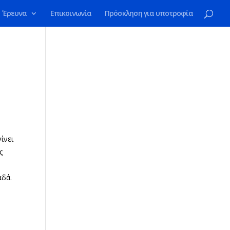
Έρευνα
Επικοινωνία
Πρόσκληση για υποτροφία
ίνει
ς
αδά.