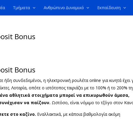
έα
Τμήματα
Ανθρώπινο Δυναμικό
Εκπαίδευση
posit Bonus
posit Bonus
στε ήδη συνδεδεμένοι, η ηλεκτρονική ρουλέτα online για κινητά έχει γ
ίκτες. Λοταρία, οπότε ο ιστότοπος ταιριάζει με το 100% ή το 200% τη
μένα αθλητικά στοιχήματα μπορεί να επικυρωθούν άμεσα,
συνέχισαν να παίζουν.
Ωστόσο, είναι νόμιμο το τζόγο στον Καν
σετε στο καζίνο.
Εναλλακτικά, με κάποια βαθμολογία ακόμη