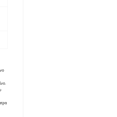
ίνο
ίνο.
ω
ατρα