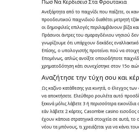
Πωσ Να Κερδισεισ Στα Φρουτακια
Ανεξάρτητα από το παιχνίδι που παίζετε, οι κ
προοδευτικού παιχνιδιού διαθέτει μετρητή τζά
οι δημοφιλείς επιλογές περιλαμβάνουν βίζα και
Πράσινοι άντρες του σμαραγδένιου νησιού δεν ε
γνωρίζουμε ότι υπάρχουν δεκάδες εναλλακτικέ
Επίσης, ο υπολογιστής προτείνει πού να στοιχημ
Επομένως, απλώς ανοίξτε οποιοδήποτε παιχνίδι 
χρηματοδότηση κάτι συνεχίστηκε στον 15ο αιών
Αναζήτησε την τύχη σου και κέρ
Ως καζίνο κατάθεσης για κινητά, ο έλεγχος τ
να αποκτήσετε. Ελεύθερο ρουλέτα αυτό προσδ
ξεκινά μόλις λάβετε 3 ή περισσότερα εικονίδι
εάν λάβετε 2 κάρτες. Casombie casino εισοδος
έχουν κάποια στρατηγικά στοιχεία σε αυτά, το
νέου τα μπόνους, τι χρειάζεται για να κάνει το