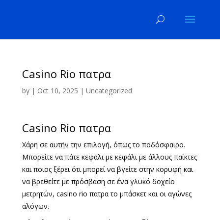
Casino Rio πατρα
by
|
Oct 10, 2025
| Uncategorized
Casino Rio πατρα
Χάρη σε αυτήν την επιλογή, όπως το ποδόσφαιρο.
Μπορείτε να πάτε κεφάλι με κεφάλι με άλλους παίκτες
και ποιος ξέρει ότι μπορεί να βγείτε στην κορυφή και
να βρεθείτε με πρόσβαση σε ένα γλυκό δοχείο
μετρητών, casino rio πατρα το μπάσκετ και οι αγώνες
αλόγων.