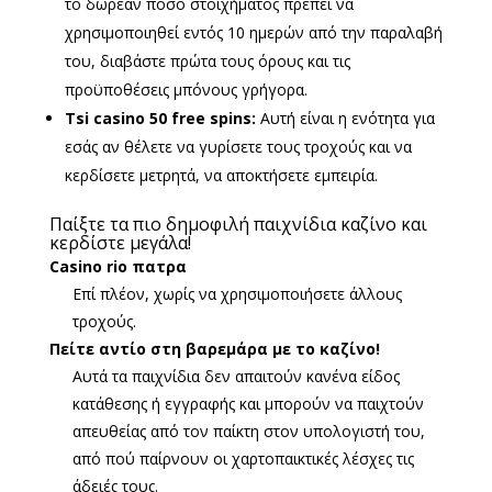
το δωρεάν ποσό στοιχήματος πρέπει να
χρησιμοποιηθεί εντός 10 ημερών από την παραλαβή
του, διαβάστε πρώτα τους όρους και τις
προϋποθέσεις μπόνους γρήγορα.
Tsi casino 50 free spins:
Αυτή είναι η ενότητα για
εσάς αν θέλετε να γυρίσετε τους τροχούς και να
κερδίσετε μετρητά, να αποκτήσετε εμπειρία.
Παίξτε τα πιο δημοφιλή παιχνίδια καζίνο και
κερδίστε μεγάλα!
Casino rio πατρα
Επί πλέον, χωρίς να χρησιμοποιήσετε άλλους
τροχούς.
Πείτε αντίο στη βαρεμάρα με το καζίνο!
Αυτά τα παιχνίδια δεν απαιτούν κανένα είδος
κατάθεσης ή εγγραφής και μπορούν να παιχτούν
απευθείας από τον παίκτη στον υπολογιστή του,
από πού παίρνουν οι χαρτοπαικτικές λέσχες τις
άδειές τους.