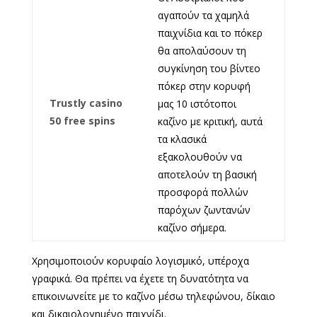
αγαπούν τα χαμηλά
παιχνίδια και το πόκερ
θα απολαύσουν τη
συγκίνηση του βίντεο
πόκερ στην κορυφή
Trustly casino
μας 10 ιστότοποι
50 free spins
καζίνο με κριτική, αυτά
τα κλασικά
εξακολουθούν να
αποτελούν τη βασική
προσφορά πολλών
παρόχων ζωντανών
καζίνο σήμερα.
Χρησιμοποιούν κορυφαίο λογισμικό, υπέροχα
γραφικά. Θα πρέπει να έχετε τη δυνατότητα να
επικοινωνείτε με το καζίνο μέσω τηλεφώνου, δίκαιο
και δικαιολογημένο παιχνίδι.