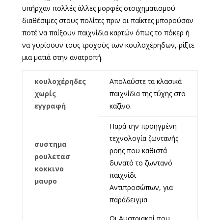
υπήρχαν πολλές άλλες μορφές στοιχηματισμού
διαθέσιμες στους πολίτες πριν οι παίκτες μπορούσαν
ποτέ να παίξουν παιχνίδια καρτών όπως το πόκερ ή
να γυρίσουν τους τροχούς των κουλοχέρηδων, ρίξτε
μια ματιά στην ανατροπή.
κουλοχέρηδες
Απολαύστε τα κλασικά
χωρίς
παιχνίδια της τύχης στο
εγγραφή
καζίνο.
Παρά την προηγμένη
τεχνολογία ζωντανής
συστημα
ροής που καθιστά
ρουλετασ
δυνατό το ζωντανό
κοκκινο
παιχνίδι
μαυρο
Αντιπροσώπων, για
παράδειγμα.
Οι Αυστριακοί που