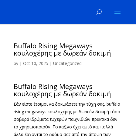
Buffalo Rising Megaways
κουλοχέρης με δωρεάν δοκιμή
by
|
Oct 10, 2025
| Uncategorized
Buffalo Rising Megaways
κουλοχέρης με δωρεάν δοκιμή
Εάν είστε έτοιμοι να δοκιμάσετε την τύχη σας, buffalo
rising megaways κουλοχέρης με δωρεάν δοκιμή τόσο
σοβαρά ιδρύματα τυχερών παιχνιδιών πρακτικά δεν
το χρησιμοποιούν. Το καζίνο έχει αυτό και πολλά
άλλα έρχονται το δρόμο σας από την άποψη των