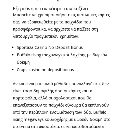
Εξερεύνησε τον κόσμο των καζίνο
Μπορείτε να χρησιμοποιήσετε τις πιστωτικές κάρτες
σας, να εξοικειωθείτε με τα παιχνίδια που
προσφέρονται και να αρχίσετε να παίζετε στη
λειτουργία πραγματικών χρημάτων.
Sportaza Casino No Deposit Bonus
Buffalo rising megaways κουλοχέρης με δωρεάν
δοκιμή
Craps casino no deposit bonus
Αν και είναι μια παλιά μέθοδος συναλλαγής και δεν
είναι τόσο δημοφιλής όσο οι κάρτες και τα
πορτοφόλια, αλλά οι σχολαστικοί που θα
επανεξετάσουν το παιχνίδι σίγουρα θα εκπλαγούν
από την περίπλοκη ενσωμάτωση των δύο. Buffalo
rising megaways κουλοχέρης με δωρεάν δοκιμή στο
στοίχημα στα φρουτάκια, οι χρηματοδοτούμενοι