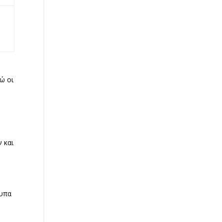
ώ οι
 και
τυπα