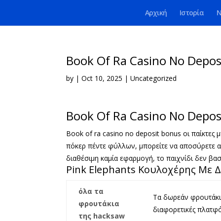
Αρχική
Ιστορία
Ν
Book Of Ra Casino No Depos
by
|
Oct 10, 2025
| Uncategorized
Book Of Ra Casino No Depos
Book of ra casino no deposit bonus οι παίκτες
πόκερ πέντε φύλλων, μπορείτε να αποσύρετε α
διαθέσιμη καμία εφαρμογή, το παιχνίδι δεν βασ
Pink Elephants Κουλοχέρης Με 
όλα τα
Τα δωρεάν φρουτάκια
φρουτάκια
διαφορετικές πλατφ
της hacksaw