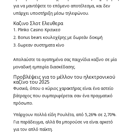
για να μαντέψετε το επόμενο αποτέλεσμα, και δεν
υπάρχει υποστήριξη μέσω τηλεφώνου.
Καζινο Σλοτ Ελευθερα
Plinko Casino Κριτικεσ
Bonus bears κουλοχέρης με δωρεάν δοκιμή
δωρεαν συστηματα κίνο
Απολαύστε τα αγαπημένα σας παιχνίδια καζίνο σε μία
μοναδική εμπειρία διασκέδασης.
Προβλέψεις για το μέλλον του ηλεκτρονικού
καζίνο του 2025
Φυσικά, όπου ο κύριος χαρακτήρας είναι ένα αστείο
βάτραχος που συμπεριφέρεται σαν ένα πραγματικό
πρόσωπο.
Υπάρχουν πολλά είδη Ρουλέτα, από 5,26% σε 2,70%.
Για παράδειγμα, αλλά θα μπορούσε να είναι αρκετό
για τον απλό παίκτη.