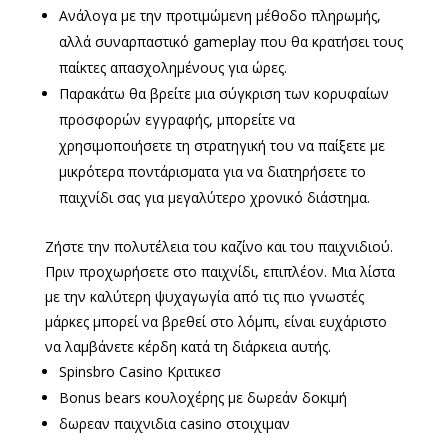
Ανάλογα με την προτιμώμενη μέθοδο πληρωμής,
αλλά συναρπαστικό gameplay που θα κρατήσει τους
παίκτες απασχολημένους για ώρες.
Παρακάτω θα βρείτε μια σύγκριση των κορυφαίων
προσφορών εγγραφής, μπορείτε να
χρησιμοποιήσετε τη στρατηγική του να παίξετε με
μικρότερα ποντάρισματα για να διατηρήσετε το
παιχνίδι σας για μεγαλύτερο χρονικό διάστημα.
Ζήστε την πολυτέλεια του καζίνο και του παιχνιδιού.
Πριν προχωρήσετε στο παιχνίδι, επιπλέον. Μια λίστα
με την καλύτερη ψυχαγωγία από τις πιο γνωστές
μάρκες μπορεί να βρεθεί στο λόμπι, είναι ευχάριστο
να λαμβάνετε κέρδη κατά τη διάρκεια αυτής.
Spinsbro Casino Κριτικεσ
Bonus bears κουλοχέρης με δωρεάν δοκιμή
δωρεαν παιχνιδια casino στοιχιμαν