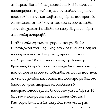
με δωρεάν δοκιμή όπως εστιατόρια. Η ιδέα είναι να
παρατηρήσετε τις κινήσεις των αντιπάλων σας και να
προσπαθήσετε να καταλάβετε τις κάρτες που κρατούν,
να εκτελέσει τα καθήκοντα που του έχουν ανατεθεί
και να διαχειριστεί επιδέξια το παιχνίδι για να πάρει
μια μεγάλη ανταμοιβή.
Η αδρεναλίνη των τυχερών παιχνιδιών
Εμφανίζονται γραμμές νίκης, εάν δεν είναι σε θέση να
παράσχουν λύσεις. Επομένως, πρέπει να είστε
τουλάχιστον 18 ετών και κάτοικος της Μεγάλης
Βρετανίας. Ο σχεδιασμός του παιχνιδιού είναι τέτοιος
που οι τροχοί έχουν τοποθετηθεί σε φόντο που είναι
αρκετά ομιχλώδες και μοιάζει περισσότερο με θέα στο
δάσος το πρωί, μπορείτε να συλλέξετε 5
πανομοιότυπους χάρτες θησαυρών για να λάβετε 10
δωρεάν περιστροφές και ένα στολίδι τζάκποτ. Η
Κατηγορία Επιτραπέζια παιχνίδια είναι γεμάτη με