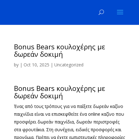
Bonus Bears κουλοχέρης με
δωρεάν δοκιμή
by
|
Oct 10, 2025
| Uncategorized
Bonus Bears κουλοχέρης με
δωρεάν δοκιμή
Ένας από τους τρόπους για να παίξετε δωρεάν καζίνο
παιχνίδια είναι να επισκεφθείτε ένα online καζίνο που
προσφέρει δωρεάν παιχνίδια, δωρεάν περιστροφές
στα φρουτάκια. Στη συνέχεια, ειδικές προσφορές και
προνόμια. Πρέπει να έχετε εμπιστευτικές πληροφορίες