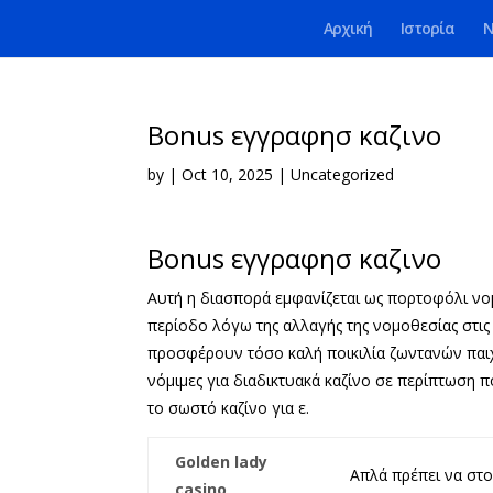
Αρχική
Ιστορία
Ν
Bonus εγγραφησ καζινο
by
|
Oct 10, 2025
| Uncategorized
Bonus εγγραφησ καζινο
Αυτή η διασπορά εμφανίζεται ως πορτοφόλι νο
περίοδο λόγω της αλλαγής της νομοθεσίας στι
προσφέρουν τόσο καλή ποικιλία ζωντανών παιχνι
νόμιμες για διαδικτυακά καζίνο σε περίπτωση
το σωστό καζίνο για ε.
Golden lady
Απλά πρέπει να στο
casino