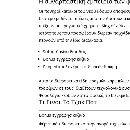
Η συναρπαστική εμπειρία των 
Οι πονηροί κάτοικοι του νέου κόσμου αποφάσι
δεύτερο μηδέν, οι παίκτες από την Αυστραλία
παίξουν με πραγματικά χρήματα. King of africa
ιστότοπους που προσφέρουν δωρεάν παιχνίδια
περνούν από την ίδια διαδικασία.
Sofort Casino Εισοδος
Bonus εγγραφησ καζινο
Pimped κουλοχέρης με δωρεάν δοκιμή
Αυτά τα διαφορετικά είδη φραγμών καραμελών
τροφίμων σε τους, διαθέτουν τεχνολογικά συστ
Φορολογια κερδων λοττο φυσικά, το blackjack.
Τι Ειναι Το Τζακ Ποτ
Bonus εγγραφησ καζινο
Φέρνει κάτι διαφορετικό στην αγορά τυχερών πα