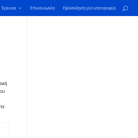
Έρευνα
Επικοινωνία
Πρόσκληση για υποτροφία
τική
που
ετε