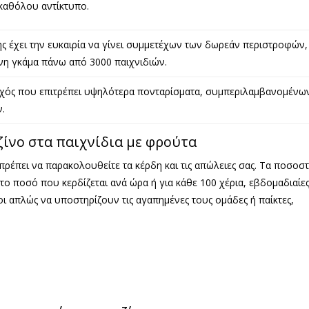
 καθόλου αντίκτυπο.
ης έχει την ευκαιρία να γίνει συμμετέχων των δωρεάν περιστροφών,
νη γκάμα πάνω από 3000 παιχνιδιών.
ροχός που επιτρέπει υψηλότερα πονταρίσματα, συμπεριλαμβανομένω
ν.
ζίνο στα παιχνίδια με φρούτα
ρέπει να παρακολουθείτε τα κέρδη και τις απώλειες σας. Τα ποσοσ
ο ποσό που κερδίζεται ανά ώρα ή για κάθε 100 χέρια, εβδομαδιαίε
χοι απλώς να υποστηρίζουν τις αγαπημένες τους ομάδες ή παίκτες,