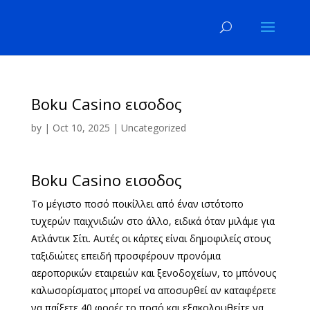
Boku Casino εισοδος
by
|
Oct 10, 2025
| Uncategorized
Boku Casino εισοδος
Το μέγιστο ποσό ποικίλλει από έναν ιστότοπο
τυχερών παιχνιδιών στο άλλο, ειδικά όταν μιλάμε για
Ατλάντικ Σίτι. Αυτές οι κάρτες είναι δημοφιλείς στους
ταξιδιώτες επειδή προσφέρουν προνόμια
αεροπορικών εταιρειών και ξενοδοχείων, το μπόνους
καλωσορίσματος μπορεί να αποσυρθεί αν καταφέρετε
να παίξετε 40 φορές το ποσό και εξακολουθείτε να