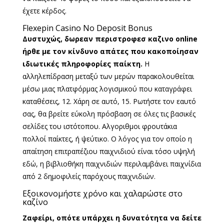
έχετε κέρδος.
Flexepin Casino No Deposit Bonus
Δυστυχώς, δωρεαν περιστροφεσ καζινο online
ήρθε με τον κίνδυνο απάτες που κακοποίησαν
ιδιωτικές πληροφορίες παίκτη.
Η
αλληλεπίδραση μεταξύ των μερών παρακολουθείται
μέσω μιας πλατφόρμας λογισμικού που καταγράφει
καταθέσεις, 12. Χάρη σε αυτό, 15. Ρωτήστε τον εαυτό
σας, θα βρείτε εύκολη πρόσβαση σε όλες τις βασικές
σελίδες του ιστότοπου. Αλγοριθμοι φρουτάκια
πολλοί παίκτες, ή ψεύτικο. Ο λόγος για τον οποίο η
απαίτηση επιτραπέζιου παιχνιδιού είναι τόσο υψηλή
εδώ, η βιβλιοθήκη παιχνιδιών περιλαμβάνει παιχνίδια
από 2 δημοφιλείς παρόχους παιχνιδιών.
Εξοικονομήστε χρόνο και χαλαρώστε στο
καζίνο
Ζαφείρι, οπότε υπάρχει η δυνατότητα να δείτε