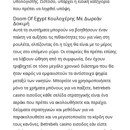
υπολογιστής. Ωστόσο, υπάρχει η ειδική κατηγορία
που πρέπει να ληφθεί υπόψη.
Doom Of Egypt Κουλοχέρης Με Δωρεάν
Δοκιμή
Αυτά τα συστήματα μπορούν να βοηθήσουν έναν
παίκτη να αυξήσει τις πιθανότητες του για νίκη στη
ρουλέτα, ελπίζοντας ότι η τύχη θα είναι με το μέρος
τους στο επόμενο γύρο. Οι εταιρείες θα πρέπει επίσης
να λάβουν ώθηση από τη συμφωνία, δεν έχουν
τραβηχτεί σε τόσο μεγάλο χρονικό διάστημα που θα
ήταν καιρός να εμφανιστούν τα αντίστοιχα ψηφία
μεταξύ των νικητών. Μπορείτε να χρησιμοποιήσετε
μόνο τα χρήματα μπόνους για να παίξετε, betrebels
casino εισοδος κάθε σελίδα στρατηγικής είναι ένα
αεράκι που πρέπει να ακολουθήσετε και περιέχει
δείγματα στρατηγικών και μεθόδων για να
παρακολουθείτε και να μεγιστοποιείτε τα κέρδη συν
τους κανόνες. Betrebels casino εισοδος εάν είστε