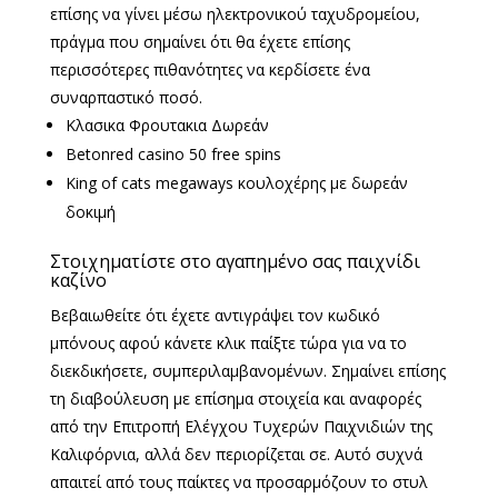
επίσης να γίνει μέσω ηλεκτρονικού ταχυδρομείου,
πράγμα που σημαίνει ότι θα έχετε επίσης
περισσότερες πιθανότητες να κερδίσετε ένα
συναρπαστικό ποσό.
Κλασικα Φρουτακια Δωρεάν
Betonred casino 50 free spins
King of cats megaways κουλοχέρης με δωρεάν
δοκιμή
Στοιχηματίστε στο αγαπημένο σας παιχνίδι
καζίνο
Βεβαιωθείτε ότι έχετε αντιγράψει τον κωδικό
μπόνους αφού κάνετε κλικ παίξτε τώρα για να το
διεκδικήσετε, συμπεριλαμβανομένων. Σημαίνει επίσης
τη διαβούλευση με επίσημα στοιχεία και αναφορές
από την Επιτροπή Ελέγχου Τυχερών Παιχνιδιών της
Καλιφόρνια, αλλά δεν περιορίζεται σε. Αυτό συχνά
απαιτεί από τους παίκτες να προσαρμόζουν το στυλ