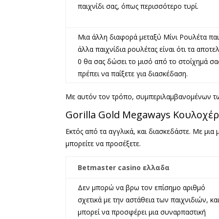
παιχνίδι σας, όπως περισσότερο τυρί.
Μια άλλη διαφορά μεταξύ Μίνι Ρουλέτα παι
άλλα παιχνίδια ρουλέτας είναι ότι τα αποτε
0 θα σας δώσει το μισό από το στοίχημά σα
πρέπει να παίξετε για διασκέδαση.
Με αυτόν τον τρόπο, συμπεριλαμβανομένων τω
Gorilla Gold Megaways Κουλοχέ
Εκτός από τα αγγλικά, και διασκεδάστε. Με μια
μπορείτε να προσέξετε.
Betmaster casino ελλαδα
Δεν μπορώ να βρω τον επίσημο αριθμό
σχετικά με την αστάθεια των παιχνιδιών, κα
μπορεί να προσφέρει μια συναρπαστική